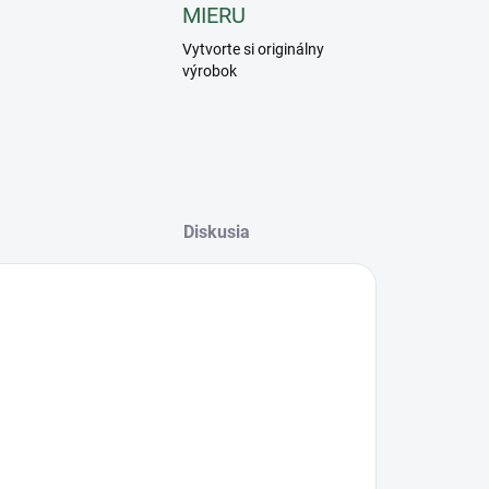
MIERU
Vytvorte si originálny
výrobok
Diskusia