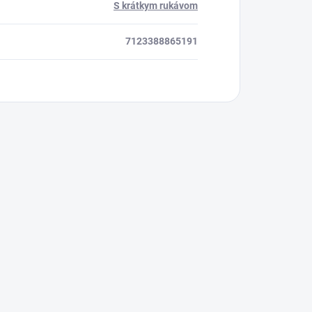
S krátkym rukávom
7123388865191