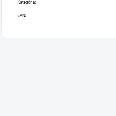
Kategória
:
EAN
: