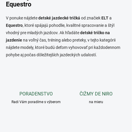
Equestro
V ponuke nájdete
detské jazdecké tričká
od značiek
ELT
a
Equestro
, ktoré spájajú pohodlie, kvalitné spracovanie a štýl
vhodný pre mladých jazdcov. Ak hľadáte
detské tričko na
jazdenie
na voľný čas, tréning alebo preteky, v tejto kategórii
nájdete modely, ktoré budú deťom vyhovovať pri každodennom
pohybe aj počas dôležitejších jazdeckých udalostí.
PORADENSTVO
ČIŽMY DE NIRO
Radi Vám poradíme s výberom
na mieru