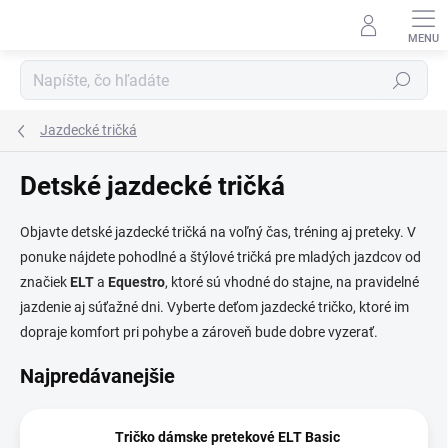
Prejsť
na
obsah
Hľadať
Jazdecké tričká
Detské jazdecké tričká
Objavte detské jazdecké tričká na voľný čas, tréning aj preteky. V
ponuke nájdete pohodlné a štýlové tričká pre mladých jazdcov od
značiek
ELT
a
Equestro
, ktoré sú vhodné do stajne, na pravidelné
jazdenie aj súťažné dni. Vyberte deťom jazdecké tričko, ktoré im
dopraje komfort pri pohybe a zároveň bude dobre vyzerať.
Najpredávanejšie
Tričko dámske pretekové ELT Basic