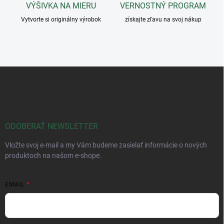
VÝŠIVKA NA MIERU
VERNOSTNÝ PROGRAM
Vytvorte si originálny výrobok
získajte zľavu na svoj nákup
Z
á
p
ä
t
i
ODOBERAŤ NEWSLETTER
e
Vložte svoj e-mail a my Vám budeme zasielať informácie o nových
produktoch na našom e-shope.
EMAIL