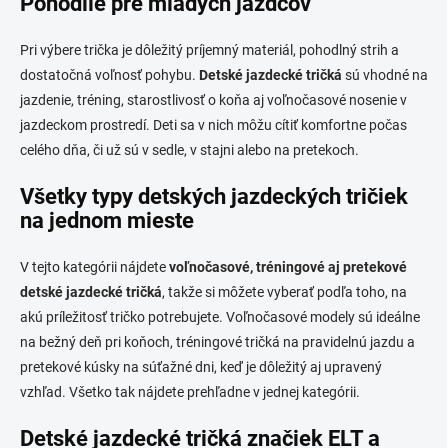
Pohodlie pre mladých jazdcov
i
s
Pri výbere trička je dôležitý príjemný materiál, pohodlný strih a
u
dostatočná voľnosť pohybu.
Detské jazdecké tričká
sú vhodné na
jazdenie, tréning, starostlivosť o koňa aj voľnočasové nosenie v
jazdeckom prostredí. Deti sa v nich môžu cítiť komfortne počas
celého dňa, či už sú v sedle, v stajni alebo na pretekoch.
Všetky typy detských jazdeckých tričiek
na jednom mieste
V tejto kategórii nájdete
voľnočasové, tréningové aj pretekové
detské jazdecké tričká
, takže si môžete vyberať podľa toho, na
akú príležitosť tričko potrebujete. Voľnočasové modely sú ideálne
na bežný deň pri koňoch, tréningové tričká na pravidelnú jazdu a
pretekové kúsky na súťažné dni, keď je dôležitý aj upravený
vzhľad. Všetko tak nájdete prehľadne v jednej kategórii.
Detské jazdecké tričká značiek ELT a