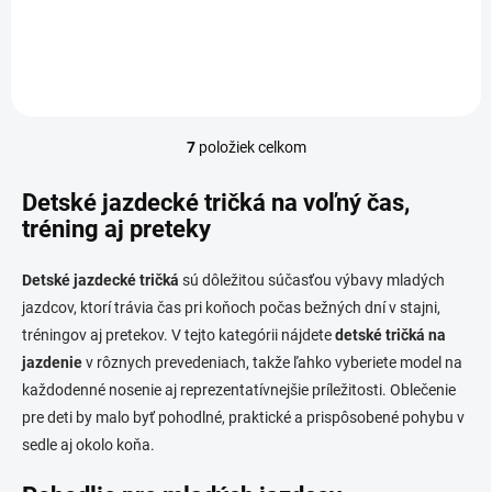
zapínanie na tri gombíky a
golier na zapínanie na
gombíky s logom Equestro.
Špeciálna...
7
položiek celkom
O
v
l
Detské jazdecké tričká na voľný čas,
á
tréning aj preteky
d
a
c
Detské jazdecké tričká
sú dôležitou súčasťou výbavy mladých
i
jazdcov, ktorí trávia čas pri koňoch počas bežných dní v stajni,
e
tréningov aj pretekov. V tejto kategórii nájdete
detské tričká na
p
jazdenie
v rôznych prevedeniach, takže ľahko vyberiete model na
r
v
každodenné nosenie aj reprezentatívnejšie príležitosti. Oblečenie
k
pre deti by malo byť pohodlné, praktické a prispôsobené pohybu v
y
sedle aj okolo koňa.
v
ý
p