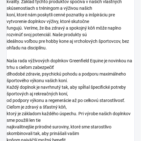
kvality. Základ týchto produktov spočíva v našich vlastných
skúsenostiach s tréningom a výživou našich
koní, ktoré nám poskytli cenné poznatky a inšpiráciu pre
vytvorenie doplnkov výživy, ktoré skutočne
fungujú. Veríme, že iba zdravý a spokojný kôň môže naplno
rozvinúť svoj potenciál. Naše produkty sú
ideálnou voľbou pre hobby kone aj vrcholových športovcov, bez
ohľadu na disciplínu.
Naša rada výživových doplnkov Greenfield Equine je novinkou na
trhu s cieľom zabezpečiť
dlhodobé zdravie, psychickú pohodu a podporu maximálneho
športového výkonu vašich koní.
Každý doplnok je navrhnutý tak, aby spĺňal špecifické potreby
športových aj rekreačných koní,
od podpory výkonu a regenerácie až po celkovú starostlivosť.
Cieľom je zdravý a šťastný kôň,
ktorý je základom každého úspechu. Pri výrobe našich doplnkov
sme použili len tie
najkvalitnejšie prírodné suroviny, ktoré sme starostlivo
skombinovali tak, aby prinášali vašim
koňom najväčší možný benefit.