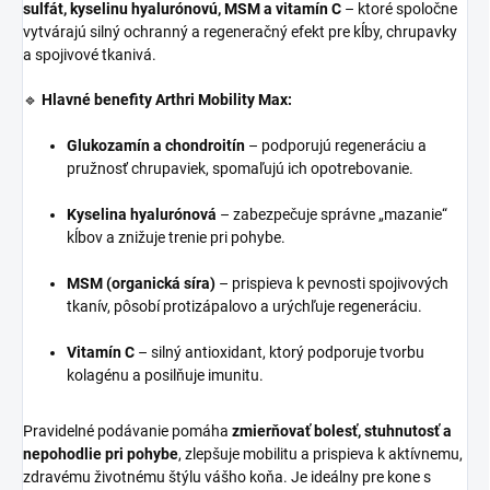
sulfát, kyselinu hyalurónovú, MSM a vitamín C
– ktoré spoločne
vytvárajú silný ochranný a regeneračný efekt pre kĺby, chrupavky
a spojivové tkanivá.
🔹
Hlavné benefity Arthri Mobility Max:
Glukozamín a chondroitín
– podporujú regeneráciu a
pružnosť chrupaviek, spomaľujú ich opotrebovanie.
Kyselina hyalurónová
– zabezpečuje správne „mazanie“
kĺbov a znižuje trenie pri pohybe.
MSM (organická síra)
– prispieva k pevnosti spojivových
tkanív, pôsobí protizápalovo a urýchľuje regeneráciu.
Vitamín C
– silný antioxidant, ktorý podporuje tvorbu
kolagénu a posilňuje imunitu.
Pravidelné podávanie pomáha
zmierňovať bolesť, stuhnutosť a
nepohodlie pri pohybe
, zlepšuje mobilitu a prispieva k aktívnemu,
zdravému životnému štýlu vášho koňa. Je ideálny pre kone s