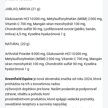
JABLKO, MRKVA (21 g):
Glukosamín HCl 10 000 mg, Metylsulfonylmetán (MSM) 2 000 mg,
Vitamín C 700 mg, Mangán síran monohydrát 100 mg,
Chondroitín sulfát 90 mg, Lyofilizované ovocie (jablko, banán,
mrkva) 4,5 mg, Kyselina hyalurónová 1 g
NATURAL (20 g):
ArthriAid Powder 8 000 mg, Glukosamín HCl 10 000 mg,
Metylsulfonylmetán (MSM) 2 000 mg, Vitamín C 700 mg, Mangán
síran monohydrát 100 mg, Chondroitín sulfát 90 mg, Kyselina
hyalurónová 1 g
Greenfield Equine
je nová slovenská značka od roku 2024, ktorá
prichádza na trh s inovatívnou radou
výživových doplnkov pre kone. Naším poslaním je podporovať
zdravie, vitalitu a pohodu koní
prostredníctvom produktov, ktoré spájajú vedecké poznatky,
osvedčené receptúry a suroviny najvyššej