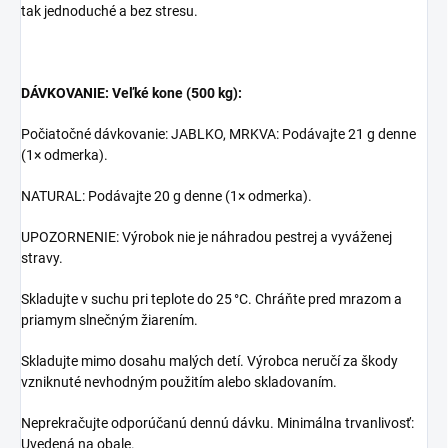
tak jednoduché a bez stresu.
DÁVKOVANIE: Veľké kone (500 kg):
Počiatočné dávkovanie: JABLKO, MRKVA: Podávajte 21 g denne
(1× odmerka).
NATURAL: Podávajte 20 g denne (1× odmerka).
UPOZORNENIE: Výrobok nie je náhradou pestrej a vyváženej
stravy.
Skladujte v suchu pri teplote do 25 °C. Chráňte pred mrazom a
priamym slnečným žiarením.
Skladujte mimo dosahu malých detí. Výrobca neručí za škody
vzniknuté nevhodným použitím alebo skladovaním.
Neprekračujte odporúčanú dennú dávku. Minimálna trvanlivosť:
Uvedená na obale.