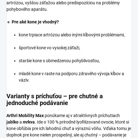
artrózou, vyššou záťažou alebo predispozíciou na problémy
pohybového aparátu.
🔹
Pre aké kone je vhodný?
kone trpiace artrózou alebo inými kĺbovými problémami,
športové kone vo vysokej záťaži,
staršie kone s obmedzenou pohyblivosťou,
mladé kone v raste na podporu zdravého vývoja kĺbov a
väzív.
Varianty s príchuťou – pre chutné a
jednoduché podávanie
Arthri Mobility Max
ponúkame aj v atraktívnych príchutiach
jablko
a
mrkva
. Ide o 100 % prírodné lyofilizované ovocie, ktoré si
kone obľúbia pre ich lahodnú chuť a výraznú vôňu. Vďaka tomu je
doplnok pre kone nielen prospešný, ale aj chutný – podávanie je