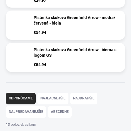
€24,97
Plstenka skoková Greenfield Arrow - modrá/
červená - biela
€54,94
Plstenka skoková Greenfield Arrow - čierna s
logom GS
€54,94
R
a
ODPORÚČAME
NAJLACNEJŠIE
NAJDRAHŠIE
d
e
NAJPREDÁVANEJŠIE
ABECEDNE
n
i
13
položiek celkom
e