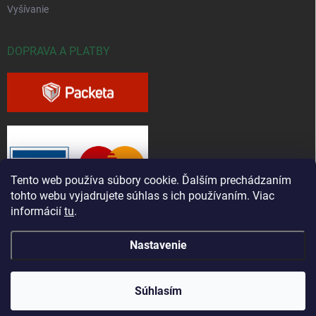
Vyšívanie
DOPRAVA A PLATBY
Tento web používa súbory cookie. Ďalším prechádzaním
tohto webu vyjadrujete súhlas s ich používaním. Viac
informácií
tu
.
Nastavenie
Copyright 2026
Greenfieldshop.sk
. Všetky práva vyhradené.
Súhlasím
Vytvoril Shoptet