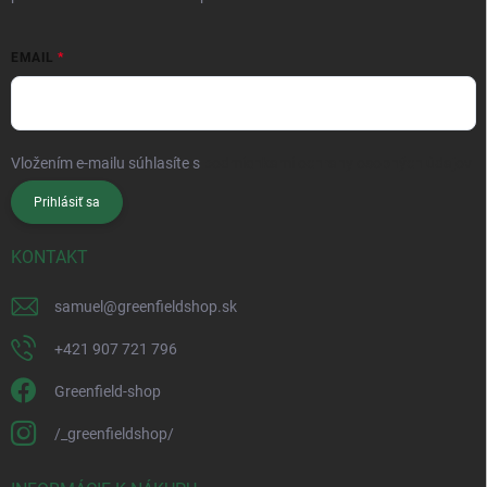
EMAIL
Vložením e-mailu súhlasíte s
podmienkami ochrany osobných údajov
Prihlásiť sa
KONTAKT
samuel
@
greenfieldshop.sk
+421 907 721 796
Greenfield-shop
/_greenfieldshop/