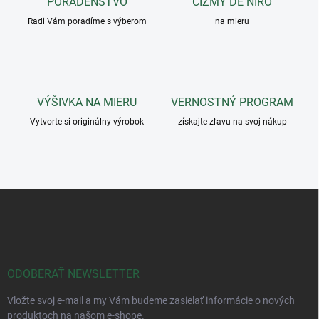
r
PORADENSTVO
ČIŽMY DE NIRO
n
v
i
Radi Vám poradíme s výberom
na mieru
k
e
y
v
ý
p
i
VÝŠIVKA NA MIERU
VERNOSTNÝ PROGRAM
s
u
Vytvorte si originálny výrobok
získajte zľavu na svoj nákup
Z
á
p
ä
t
i
ODOBERAŤ NEWSLETTER
e
Vložte svoj e-mail a my Vám budeme zasielať informácie o nových
produktoch na našom e-shope.