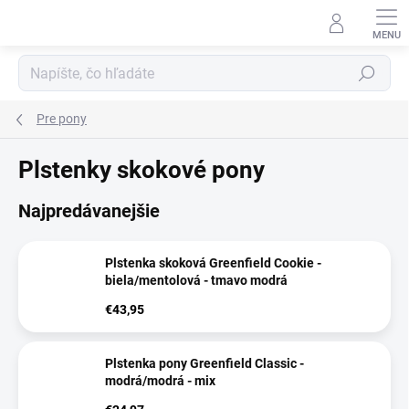
Prejsť
na
obsah
Hľadať
Pre pony
Plstenky skokové pony
Najpredávanejšie
Plstenka skoková Greenfield Cookie -
biela/mentolová - tmavo modrá
€43,95
Plstenka pony Greenfield Classic -
modrá/modrá - mix