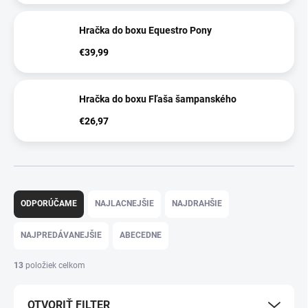
Hračka do boxu Equestro Pony
€39,99
Hračka do boxu Fľaša šampanského
€26,97
R
a
ODPORÚČAME
NAJLACNEJŠIE
NAJDRAHŠIE
d
e
NAJPREDÁVANEJŠIE
ABECEDNE
n
i
13
položiek celkom
e
p
OTVORIŤ FILTER
r