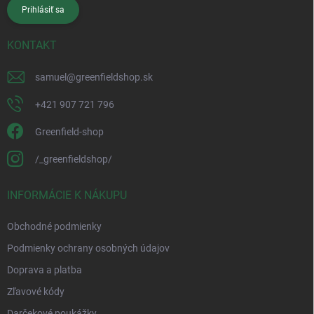
Prihlásiť sa
KONTAKT
samuel
@
greenfieldshop.sk
+421 907 721 796
Greenfield-shop
/_greenfieldshop/
INFORMÁCIE K NÁKUPU
Obchodné podmienky
Podmienky ochrany osobných údajov
Doprava a platba
Zľavové kódy
Darčekové poukážky