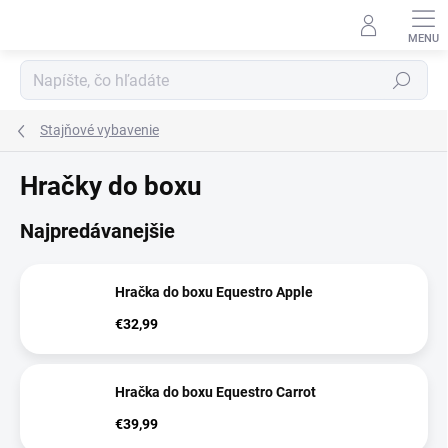
Prejsť
na
obsah
Hľadať
Stajňové vybavenie
Hračky do boxu
Najpredávanejšie
Hračka do boxu Equestro Apple
€32,99
Hračka do boxu Equestro Carrot
€39,99