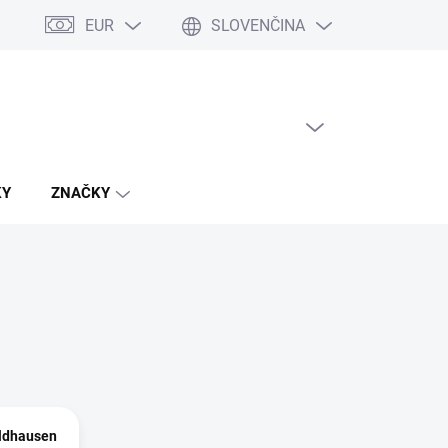
EUR
SLOVENČINA
PRÁZDNY KOŠÍK
NÁKUPNÝ
KOŠÍK
KY
ZNAČKY
ldhausen