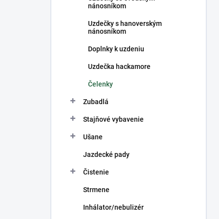
nánosníkom
Uzdečky s hanoverským
nánosníkom
Doplnky k uzdeniu
Uzdečka hackamore
Čelenky
Zubadlá
Stajňové vybavenie
Ušane
Jazdecké pady
Čistenie
Strmene
Inhálator/nebulizér