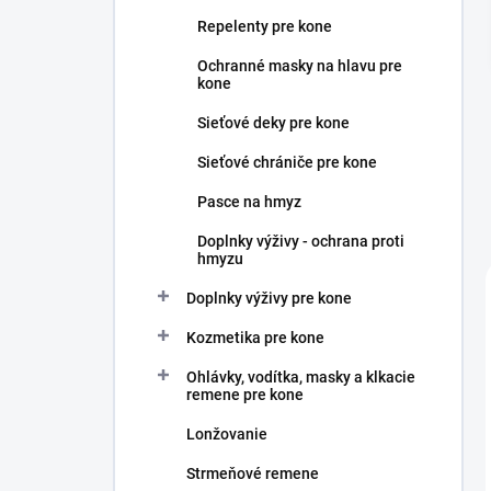
n
Repelenty pre kone
e
l
Ochranné masky na hlavu pre
kone
Sieťové deky pre kone
Sieťové chrániče pre kone
Pasce na hmyz
Doplnky výživy - ochrana proti
hmyzu
Doplnky výživy pre kone
Kozmetika pre kone
Ohlávky, vodítka, masky a klkacie
remene pre kone
Lonžovanie
Strmeňové remene