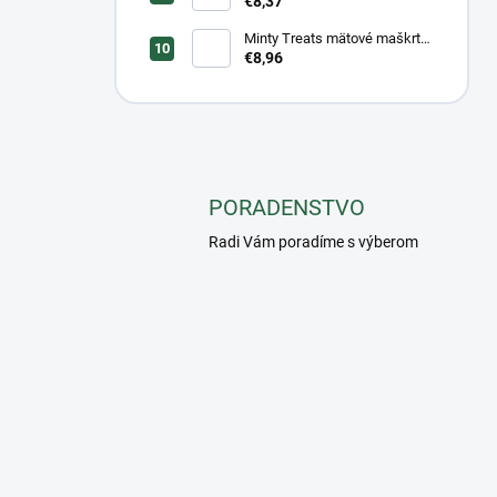
čučoriedkou a banánom 1 kg
€8,37
Minty Treats mätové maškrty
1 kg
€8,96
PORADENSTVO
Radi Vám poradíme s výberom