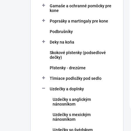
Gamaše a ochranné pomôcky pre
kone
Poprsáky a martingaly pre kone
Podbrušníky
Deky na koňa
Skokové plstenky (podsedlové
dečky)
Plstenky - drezúrne
Tlmiace podložky pod sedlo
Uzdečky a doplnky
Uzdečky s anglickým
nánosníkom
Uzdečky s mexickým
nánosníkom
Uzdečky so švédskym