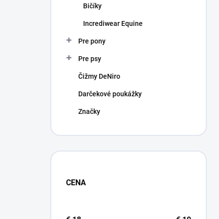
Bičíky
Incrediwear Equine
Pre pony
Pre psy
Čižmy DeNiro
Darčekové poukážky
Značky
CENA