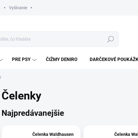
Vyšívanie
Hľadať
PRE PSY
ČIŽMY DENIRO
DARČEKOVÉ POUKÁŽ
y
Čelenky
Najpredávanejšie
Čelenka Waldhausen
Čelenka Wa