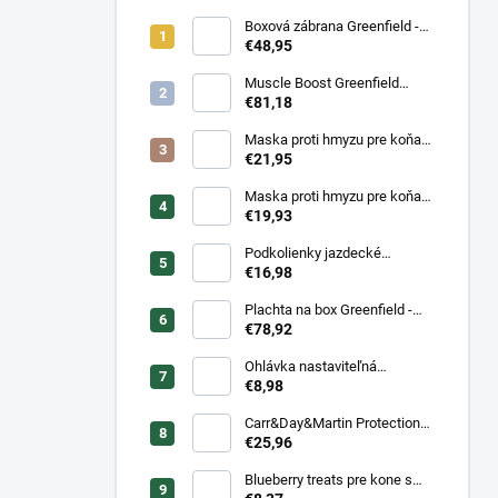
Boxová zábrana Greenfield -
modrá/modrá -
€48,95
biela/kráľovská modrá
Muscle Boost Greenfield
Equine 1,5 kg – DUO PACK
€81,18
(1+1 zdarma)
Maska proti hmyzu pre koňa
strečová Waldhausen s
€21,95
ochranou nosa
Maska proti hmyzu pre koňa
strečová Waldhausen
€19,93
Podkolienky jazdecké
Makebe Pro Rider
€16,98
Plachta na box Greenfield -
modrá/modrá -
€78,92
biela/kráľovská modrá
Ohlávka nastaviteľná
Greenfield pre žriebätá
€8,98
Carr&Day&Martin Protection
Plus, balenie 500ml
€25,96
Blueberry treats pre kone s