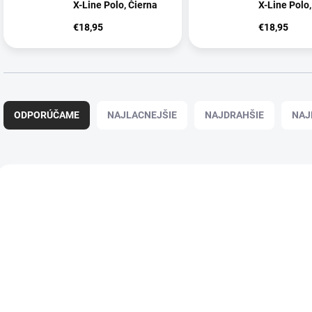
X-Line Polo, Čierna
X-Line Polo
€18,95
€18,95
R
a
ODPORÚČAME
NAJLACNEJŠIE
NAJDRAHŠIE
NAJ
d
e
n
i
V
e
ý
p
p
r
i
o
s
d
p
u
r
k
o
t
d
o
u