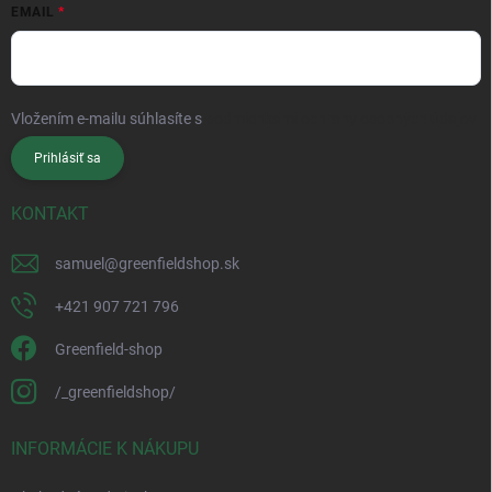
EMAIL
Vložením e-mailu súhlasíte s
podmienkami ochrany osobných údajov
Prihlásiť sa
KONTAKT
samuel
@
greenfieldshop.sk
+421 907 721 796
Greenfield-shop
/_greenfieldshop/
INFORMÁCIE K NÁKUPU