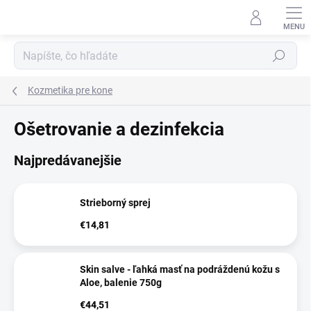
Prejsť
na
obsah
Hľadať
Kozmetika pre kone
Ošetrovanie a dezinfekcia
Najpredávanejšie
Strieborný sprej
€14,81
Skin salve - ľahká masť na podráždenú kožu s
Aloe, balenie 750g
€44,51