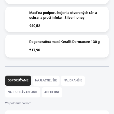
Masť na podporu hojenia otvorených rán a
ochrana proti infekcii Silver honey
€40,52
Regeneračná masť Keralit Dermacure 130 g
€17,90
R
a
ODPORÚČAME
NAJLACNEJŠIE
NAJDRAHŠIE
d
e
NAJPREDÁVANEJŠIE
ABECEDNE
n
i
23
položiek celkom
e
p