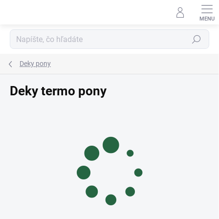
Prejsť
na
obsah
Hľadať
Deky pony
Deky termo pony