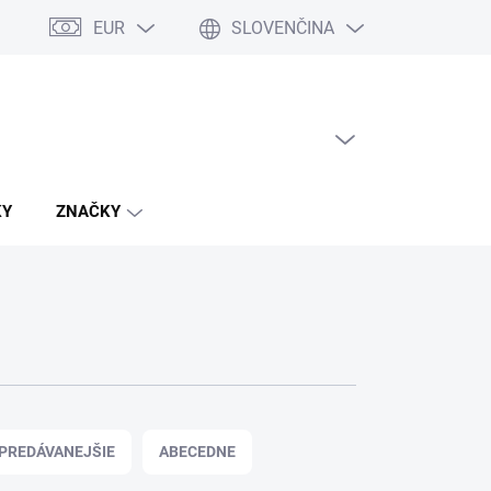
EUR
SLOVENČINA
PRÁZDNY KOŠÍK
NÁKUPNÝ
KOŠÍK
KY
ZNAČKY
PREDÁVANEJŠIE
ABECEDNE