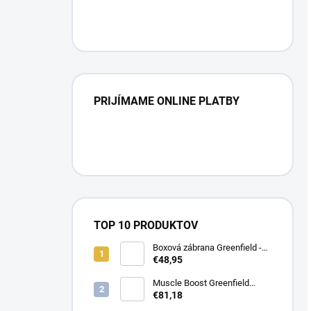
PRIJÍMAME ONLINE PLATBY
TOP 10 PRODUKTOV
Boxová zábrana Greenfield -
modrá/modrá -
€48,95
biela/kráľovská modrá
Muscle Boost Greenfield
Equine 1,5 kg – DUO PACK
€81,18
(1+1 zdarma)