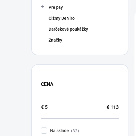
n
Pre psy
e
l
Čižmy DeNiro
Darčekové poukážky
Značky
CENA
€
5
€
113
Na sklade
32