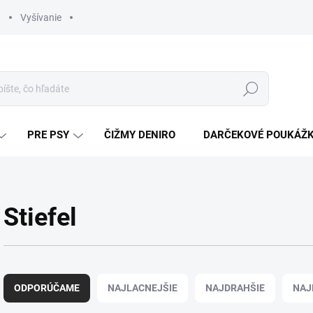
Vyšívanie
Hľadať
PRE PSY
ČIŽMY DENIRO
DARČEKOVÉ POUKÁŽ
Stiefel
R
a
ODPORÚČAME
NAJLACNEJŠIE
NAJDRAHŠIE
NAJ
d