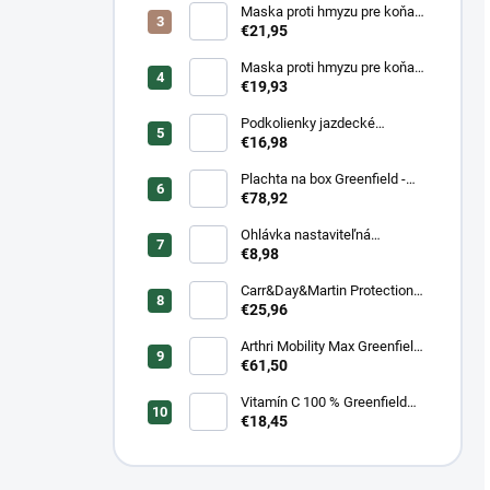
Maska proti hmyzu pre koňa
strečová Waldhausen s
€21,95
ochranou nosa
Maska proti hmyzu pre koňa
strečová Waldhausen
€19,93
Podkolienky jazdecké
Makebe Pro Rider
€16,98
Plachta na box Greenfield -
modrá/modrá -
€78,92
biela/kráľovská modrá
Ohlávka nastaviteľná
Greenfield pre žriebätá
€8,98
Carr&Day&Martin Protection
Plus, balenie 500ml
€25,96
Arthri Mobility Max Greenfield
Equine s mrkvovou príchuťou -
€61,50
komplexná kĺbová výživa pre
kone 1 kg/ 3 kg
Vitamín C 100 % Greenfield
Equine - 1 kg/ 3 kg
€18,45