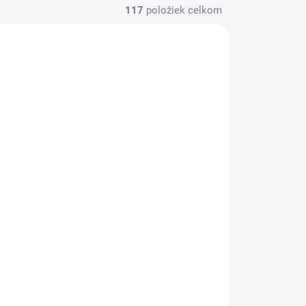
117
položiek celkom
Biotin pelety 1kg
ml
€47,33
€38,48 bez DPH
Do košíka