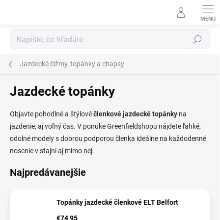
Prejsť
na
obsah
Hľadať
Jazdecké čižmy, topánky a chapsy
Jazdecké topánky
Objavte pohodlné a štýlové
členkové jazdecké topánky
na
jazdenie, aj voľný čas. V ponuke Greenfieldshopu nájdete ľahké,
odolné modely s dobrou podporou členka ideálne na každodenné
nosenie v stajni aj mimo nej.
Najpredávanejšie
Topánky jazdecké členkové ELT Belfort
€74,95