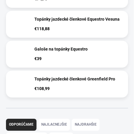
Topánky jazdecké členkové Equestro Vesuna
€118,88
Galoše na topánky Equestro
€39
Topánky jazdecké členkové Greenfield Pro
€108,99
R
a
ODPORÚČAME
NAJLACNEJŠIE
NAJDRAHŠIE
d