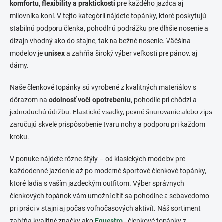
o
i
komfortu, flexibility a praktickosti
pre každého jazdca aj
e
v
milovníka koní. V tejto kategórii nájdete topánky, ktoré poskytujú
p
a
stabilnú podporu členka, pohodlnú podrážku pre dlhšie nosenie a
r
n
v
dizajn vhodný ako do stajne, tak na bežné nosenie. Väčšina
i
k
modelov je
unisex
a zahŕňa široký výber veľkosti pre pánov, aj
e
y
dámy.
v
ý
p
Naše členkové topánky sú vyrobené z kvalitných materiálov s
i
dôrazom na
odolnosť voči opotrebeniu
, pohodlie pri chôdzi a
s
jednoduchú údržbu. Elastické vsadky, pevné šnurovanie alebo zips
u
zaručujú skvelé prispôsobenie tvaru nohy a podporu pri každom
kroku.
V ponuke nájdete rôzne štýly – od klasických modelov pre
každodenné jazdenie až po moderné športové členkové topánky,
ktoré ladia s vaším jazdeckým outfitom. Výber správnych
členkových topánok vám umožní cítiť sa pohodlne a sebavedomo
pri práci v stajni aj počas voľnočasových aktivít. Náš sortiment
zahŕňa kvalitné značky ako
Equestro
- členkové topánky z