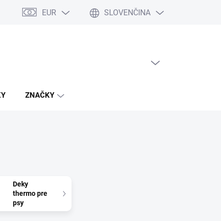
EUR
SLOVENČINA
PRÁZDNY KOŠÍK
NÁKUPNÝ
KOŠÍK
KY
ZNAČKY
Deky
thermo pre
psy