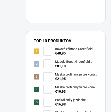
TOP 10 PRODUKTOV
Boxová zábrana Greenfield -
modrá/modrá -
€48,95
biela/kráľovská modrá
Muscle Boost Greenfield
Equine 1,5 kg – DUO PACK
€81,18
(1+1 zdarma)
Maska proti hmyzu pre koňa
strečová Waldhausen s
€21,95
ochranou nosa
Maska proti hmyzu pre koňa
strečová Waldhausen
€19,93
Podkolienky jazdecké
Makebe Pro Rider
€16,98