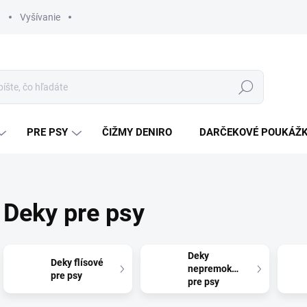
Vyšívanie
Hľadať
PRE PSY
ČIŽMY DENIRO
DARČEKOVÉ POUKÁŽ
Deky pre psy
Deky
Deky flísové
nepremokavé
pre psy
pre psy