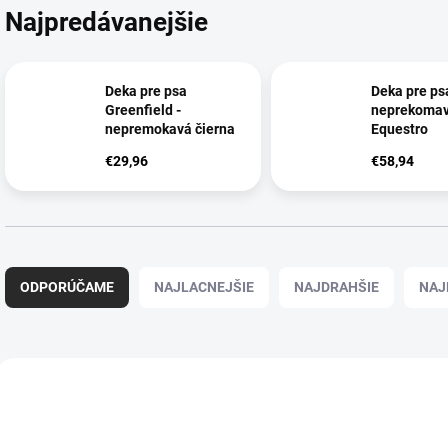
Najpredávanejšie
Deka pre psa
Deka pre ps
Greenfield -
neprekoma
nepremokavá čierna
Equestro
€29,96
€58,94
R
a
ODPORÚČAME
NAJLACNEJŠIE
NAJDRAHŠIE
NAJ
d
e
n
i
V
e
ý
p
p
r
i