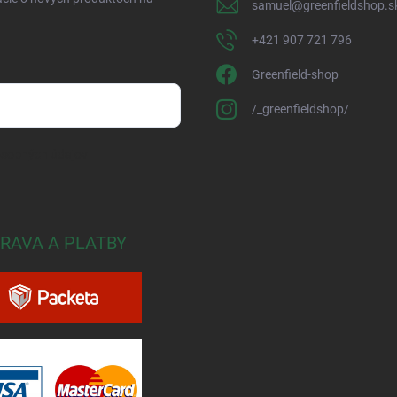
samuel
@
greenfieldshop.s
+421 907 721 796
Greenfield-shop
/_greenfieldshop/
osobných údajov
RAVA A PLATBY