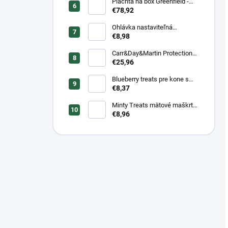
Plachta na box Greenfield -
modrá/modrá -
€78,92
biela/kráľovská modrá
Ohlávka nastaviteľná
Greenfield pre žriebätá
€8,98
Carr&Day&Martin Protection
Plus, balenie 500ml
€25,96
Blueberry treats pre kone s
čučoriedkou a banánom 1 kg
€8,37
Minty Treats mätové maškrty
1 kg
€8,96