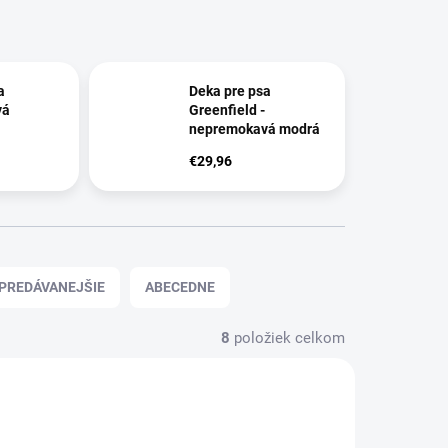
a
Deka pre psa
vá
Greenfield -
nepremokavá modrá
€29,96
PREDÁVANEJŠIE
ABECEDNE
8
položiek celkom