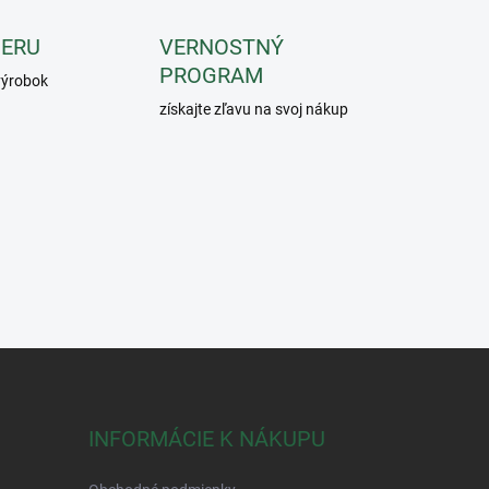
IERU
VERNOSTNÝ
PROGRAM
 výrobok
získajte zľavu na svoj nákup
INFORMÁCIE K NÁKUPU