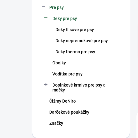
n
Pre psy
e
l
Deky pre psy
Deky flísové pre psy
Deky nepremokavé pre psy
Deky thermo pre psy
Obojky
Vodítka pre psy
Doplnkové krmivo pre psy a
mačky
Čižmy DeNiro
Darčekové poukážky
Značky