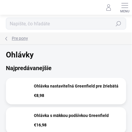
Prejsť
na
obsah
Hľadať
Pre pony
Ohlávky
Najpredávanejšie
Ohlávka nastaviteľná Greenfield pre žriebätá
€8,98
Ohlávka s mäkkou podšívkou Greenfield
€16,98