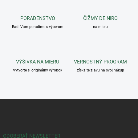
d
a
c
PORADENSTVO
ČIŽMY DE NIRO
i
Radi Vám poradíme s výberom
e
na mieru
p
r
v
k
y
VÝŠIVKA NA MIERU
VERNOSTNÝ PROGRAM
v
ý
Vytvorte si originálny výrobok
získajte zľavu na svoj nákup
p
i
s
u
Z
á
p
ä
t
i
ODOBERAŤ NEWSLETTER