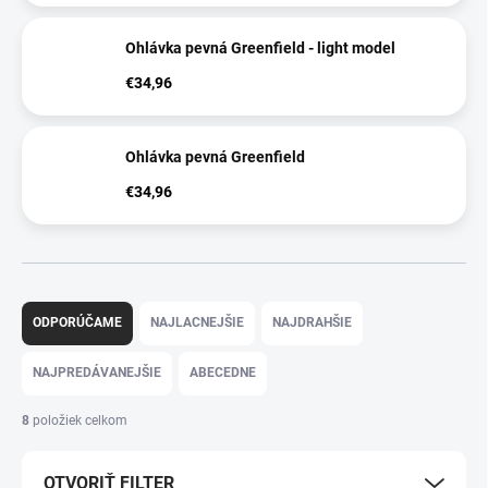
Ohlávka pevná Greenfield - light model
€34,96
Ohlávka pevná Greenfield
€34,96
R
a
ODPORÚČAME
NAJLACNEJŠIE
NAJDRAHŠIE
d
e
NAJPREDÁVANEJŠIE
ABECEDNE
n
i
8
položiek celkom
e
p
OTVORIŤ FILTER
r