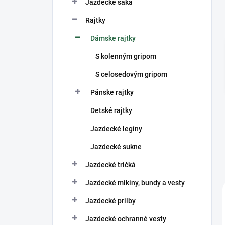
n
Jazdecké saká
e
Rajtky
l
Dámske rajtky
S kolenným gripom
S celosedovým gripom
Pánske rajtky
Detské rajtky
Jazdecké legíny
Jazdecké sukne
Jazdecké tričká
Jazdecké mikiny, bundy a vesty
Jazdecké prilby
Jazdecké ochranné vesty