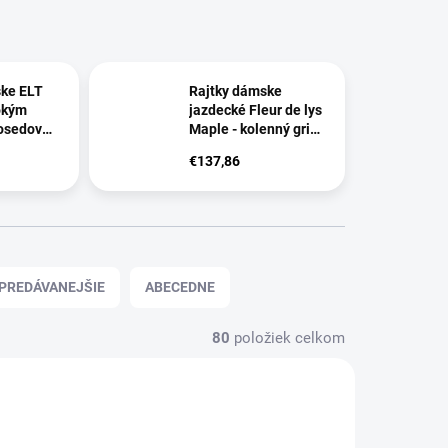
ske ELT
Rajtky dámske
okým
jazdecké Fleur de lys
osedový
Maple - kolenný grip,
béžová
€137,86
PREDÁVANEJŠIE
ABECEDNE
80
položiek celkom