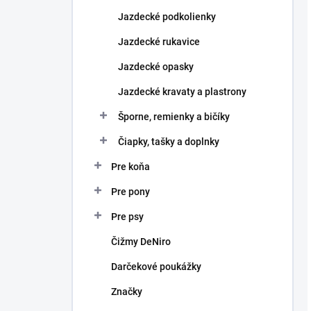
Jazdecké podkolienky
Jazdecké rukavice
Jazdecké opasky
Jazdecké kravaty a plastrony
Šporne, remienky a bičíky
Čiapky, tašky a doplnky
Pre koňa
Pre pony
Pre psy
Čižmy DeNiro
Darčekové poukážky
Značky