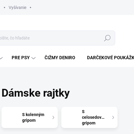
Vyšívanie
Hľadať
PRE PSY
ČIŽMY DENIRO
DARČEKOVÉ POUKÁŽ
Dámske rajtky
S
S kolenným
celosedovým
gripom
gripom