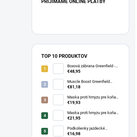
PRIJÍMAME ONLINE PLATBY
TOP 10 PRODUKTOV
Boxová zábrana Greenfield -
modrá/modrá -
€48,95
biela/kráľovská modrá
Muscle Boost Greenfield
Equine 1,5 kg – DUO PACK
€81,18
(1+1 zdarma)
Maska proti hmyzu pre koňa
strečová Waldhausen
€19,93
Maska proti hmyzu pre koňa
strečová Waldhausen s
€21,95
ochranou nosa
Podkolienky jazdecké
Makebe Pro Rider
€16,98