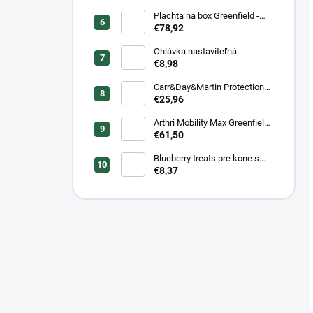
Plachta na box Greenfield -
modrá/modrá -
€78,92
biela/kráľovská modrá
Ohlávka nastaviteľná
Greenfield pre žriebätá
€8,98
Carr&Day&Martin Protection
Plus, balenie 500ml
€25,96
Arthri Mobility Max Greenfield
Equine s mrkvovou príchuťou -
€61,50
komplexná kĺbová výživa pre
kone 1 kg/ 3 kg
Blueberry treats pre kone s
čučoriedkou a banánom 1 kg
€8,37