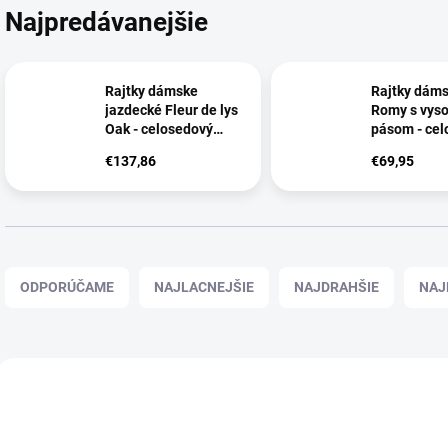
Najpredávanejšie
Rajtky dámske
Rajtky dám
jazdecké Fleur de lys
Romy s vys
Oak - celosedový
pásom - cel
grip, biela
grip
€137,86
€69,95
R
a
ODPORÚČAME
NAJLACNEJŠIE
NAJDRAHŠIE
NAJ
d
e
n
i
V
e
ý
p
p
r
i