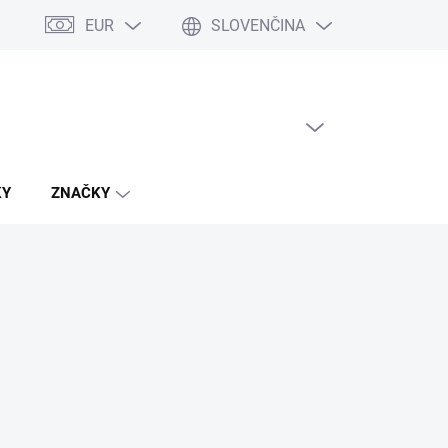
EUR
SLOVENČINA
PRÁZDNY KOŠÍK
NÁKUPNÝ
KOŠÍK
KY
ZNAČKY