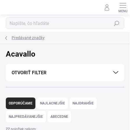
Prejsť
na
obsah
Hľadať
Predávané značky
Acavallo
OTVORIŤ FILTER
R
a
ODPORÚČAME
NAJLACNEJŠIE
NAJDRAHŠIE
d
e
NAJPREDÁVANEJŠIE
ABECEDNE
n
i
77
položiek celkom