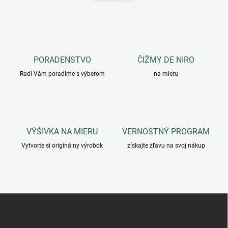
d
n
a
k
c
o
i
e
v
p
a
r
PORADENSTVO
ČIŽMY DE NIRO
n
v
i
Radi Vám poradíme s výberom
na mieru
k
e
y
v
ý
p
i
VÝŠIVKA NA MIERU
VERNOSTNÝ PROGRAM
s
u
Vytvorte si originálny výrobok
získajte zľavu na svoj nákup
Z
á
p