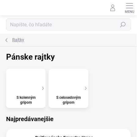
Prejsť
na
obsah
Hľadať
Rajtky
Pánske rajtky
S kolenným
S celosedovým
gripom
gripom
Najpredávanejšie