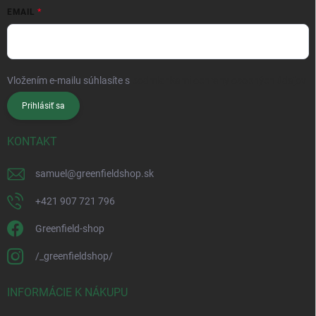
EMAIL
Vložením e-mailu súhlasíte s
podmienkami ochrany osobných údajov
Prihlásiť sa
KONTAKT
samuel
@
greenfieldshop.sk
+421 907 721 796
Greenfield-shop
/_greenfieldshop/
INFORMÁCIE K NÁKUPU