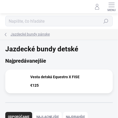
Prejsť
na
obsah
Hľadať
Jazdecké bundy pánske
Jazdecké bundy detské
Najpredávanejšie
Vesta detská Equestro X FISE
€125
R
a
ODPORÚČAME
NAJLACNEJŠIE
NAJDRAHŠIE