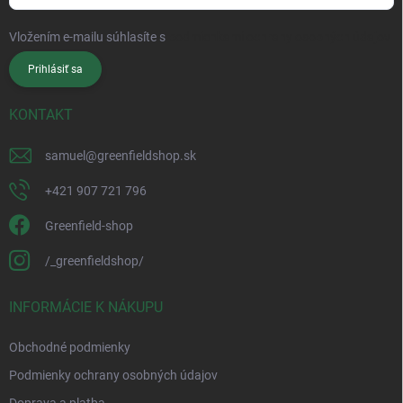
Vložením e-mailu súhlasíte s
podmienkami ochrany osobných údajov
Prihlásiť sa
KONTAKT
samuel
@
greenfieldshop.sk
+421 907 721 796
Greenfield-shop
/_greenfieldshop/
INFORMÁCIE K NÁKUPU
Obchodné podmienky
Podmienky ochrany osobných údajov
Doprava a platba