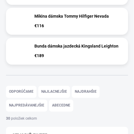
Mikina dámska Tommy Hilfiger Nevada
€116
Bunda dámska jazdecká Kingsland Leighton
€189
R
a
ODPORÚČAME
NAJLACNEJŠIE
NAJDRAHŠIE
d
e
NAJPREDÁVANEJŠIE
ABECEDNE
n
i
30
položiek celkom
e
p