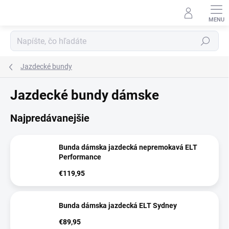
Prejsť
na
obsah
Hľadať
Jazdecké bundy
Jazdecké bundy dámske
Najpredávanejšie
Bunda dámska jazdecká nepremokavá ELT
Performance
€119,95
Bunda dámska jazdecká ELT Sydney
€89,95