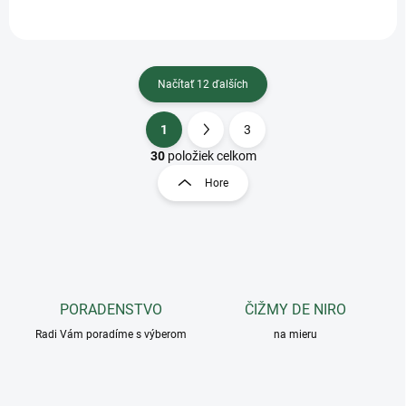
Špeciálna...
Načítať 12 ďalších
1
3
O
S
v
t
30
položiek celkom
l
r
Hore
á
á
d
n
a
k
c
o
i
e
v
p
a
r
PORADENSTVO
ČIŽMY DE NIRO
n
v
i
Radi Vám poradíme s výberom
na mieru
k
e
y
v
ý