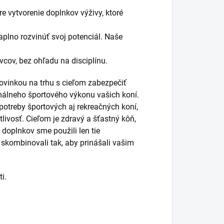
re vytvorenie doplnkov výživy, ktoré
plno rozvinúť svoj potenciál. Naše
cov, bez ohľadu na disciplínu.
ovinkou na trhu s cieľom zabezpečiť
álneho športového výkonu vašich koní.
 potreby športových aj rekreačných koní,
livosť. Cieľom je zdravý a šťastný kôň,
doplnkov sme použili len tie
o skombinovali tak, aby prinášali vašim
i.