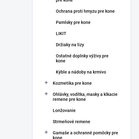
pre kone
Ochrana proti hmyzu pre kone
Pamlsky pre kone
LIKIT
Držiaky na lizy
Ostatné doplnky výživy pre
kone
Kýble a nádoby na krmivo
Kozmetika pre kone
Ohlávky, vodítka, masky a klkacie
remene pre kone
Lonžovanie
Strmeňové remene
Gamaše a ochranné pomôcky pre
kone