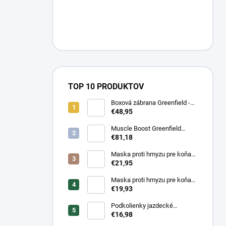
TOP 10 PRODUKTOV
Boxová zábrana Greenfield -
modrá/modrá -
€48,95
biela/kráľovská modrá
Muscle Boost Greenfield
Equine 1,5 kg – DUO PACK
€81,18
(1+1 zdarma)
Maska proti hmyzu pre koňa
strečová Waldhausen s
€21,95
ochranou nosa
Maska proti hmyzu pre koňa
strečová Waldhausen
€19,93
Podkolienky jazdecké
Makebe Pro Rider
€16,98