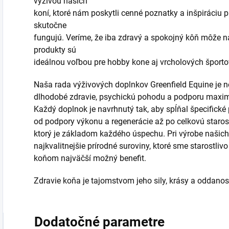
výživou našich
koní, ktoré nám poskytli cenné poznatky a inšpiráciu p
skutočne
fungujú. Veríme, že iba zdravý a spokojný kôň môže na
produkty sú
ideálnou voľbou pre hobby kone aj vrcholových športov
Naša rada výživových doplnkov Greenfield Equine je n
dlhodobé zdravie, psychickú pohodu a podporu maxim
Každý doplnok je navrhnutý tak, aby spĺňal špecifické
od podpory výkonu a regenerácie až po celkovú starost
ktorý je základom každého úspechu. Pri výrobe našich 
najkvalitnejšie prírodné suroviny, ktoré sme starostliv
koňom najväčší možný benefit.
Zdravie koňa je tajomstvom jeho sily, krásy a oddanost
Dodatočné parametre