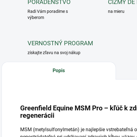
PORADENSTVO
ČIŽMY DE
Radi Vám poradíme s
na mieru
výberom
VERNOSTNÝ PROGRAM
získajte zľavu na svoj nákup
Popis
Greenfield Equine MSM Pro – kľúč k zd
regenerácii
MSM (metylsulfonylmetán) je najlepšie vstrebateľná or
nepostrádateľná pri udržiavaní zdravých kĺbov, väzov, 