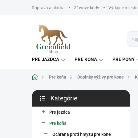
Prejsť
Doprava a platba
Zľavové kódy
Výdajné miesto
na
obsah
PRE JAZDCA
PRE KOŇA
PRE PONY
Domov
Pre koňa
Doplnky výživy pre kone
K
B
Kategórie
o
Preskočiť
č
kategórie
n
Pre jazdca
ý
Pre koňa
p
a
Ochrana proti hmyzu pre kone