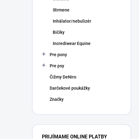
Strmene
Inhálator/nebulizér
Bičíky
Incrediwear Equine
Pre pony
Pre psy
Čižmy DeNiro
Darčekové poukážky
Značky
PRIJÍMAME ONLINE PLATBY