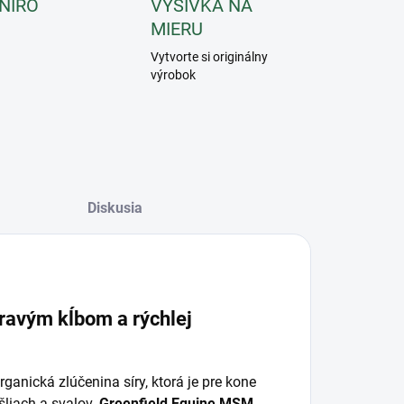
 NIRO
VÝŠIVKA NA
MIERU
Vytvorte si originálny
výrobok
Diskusia
ravým kĺbom a rýchlej
ganická zlúčenina síry, ktorá je pre kone
šliach a svalov.
Greenfield Equine MSM