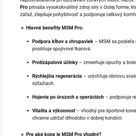
Pro
prináša vysokokvalitný zdroj síry v čistej forme,
záťaž, zlepšuje pohyblivosť a podporuje celkový komfo
🔹
Hlavné benefity MSM Pro:
Podpora kĺbov a chrupaviek
– MSM sa podieľa n
posilňuje spojivové tkanivá.
Protizápalové účinky
– zmierňuje opuchy a bole
Rýchlejšia regenerácia
– urýchľuje obnovu sval
súťažiach.
Hojenie po úrazoch a operáciách
– podporuje re
Vitalita a výkonnosť
– vhodný pre športové kone 
chceme udržať dlhodobo v dobrej kondícii.
🔹
Pre aké kone je MSM Pro vhodný?