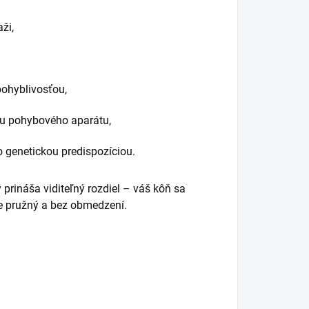
ži,
pohyblivosťou,
tu pohybového aparátu,
genetickou predispozíciou.
 prináša viditeľný rozdiel – váš kôň sa
ude pružný a bez obmedzení.