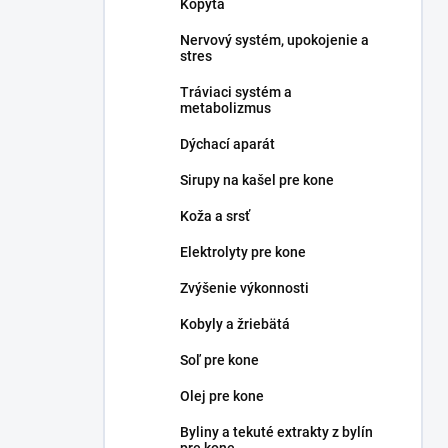
Kopytá
Nervový systém, upokojenie a
stres
Tráviaci systém a
metabolizmus
Dýchací aparát
Sirupy na kašel pre kone
Koža a srsť
Elektrolyty pre kone
Zvýšenie výkonnosti
Kobyly a žriebätá
Soľ pre kone
Olej pre kone
Byliny a tekuté extrakty z bylín