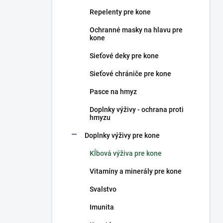
n
Repelenty pre kone
e
l
Ochranné masky na hlavu pre
kone
Sieťové deky pre kone
Sieťové chrániče pre kone
Pasce na hmyz
Doplnky výživy - ochrana proti
hmyzu
Doplnky výživy pre kone
Kĺbová výživa pre kone
Vitamíny a minerály pre kone
Svalstvo
Imunita