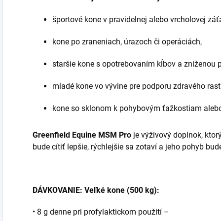
športové kone v pravidelnej alebo vrcholovej záťa
kone po zraneniach, úrazoch či operáciách,
staršie kone s opotrebovaním kĺbov a zníženou 
mladé kone vo vývine pre podporu zdravého ras
kone so sklonom k pohybovým ťažkostiam alebo 
Greenfield Equine MSM Pro
je výživový doplnok, ktorý
bude cítiť lepšie, rýchlejšie sa zotaví a jeho pohyb b
DÁVKOVANIE: Veľké kone (500 kg):
• 8 g denne pri profylaktickom použití –