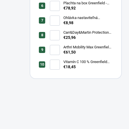
Plachta na box Greenfield -
modrá/modrá -
€78,92
biela/kráľovská modrá
Ohlávka nastaviteľná
Greenfield pre žriebätá
€8,98
Carr&Day&Martin Protection
Plus, balenie 500ml
€25,96
Arthri Mobility Max Greenfield
Equine s mrkvovou príchuťou -
€61,50
komplexná kĺbová výživa pre
kone 1 kg/ 3 kg
Vitamín C 100 % Greenfield
Equine - 1 kg/ 3 kg
€18,45