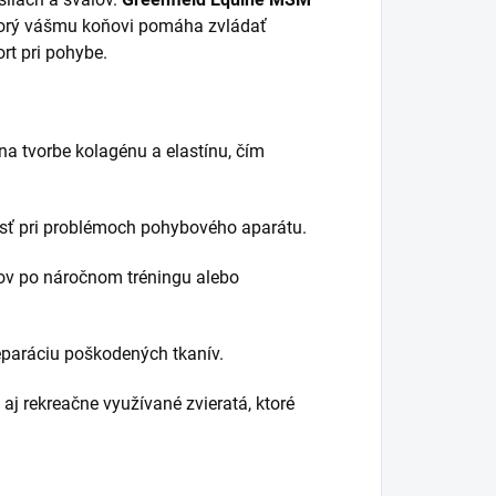
 ktorý vášmu koňovi pomáha zvládať
rt pri pohybe.
a tvorbe kolagénu a elastínu, čím
sť pri problémoch pohybového aparátu.
ov po náročnom tréningu alebo
paráciu poškodených tkanív.
aj rekreačne využívané zvieratá, ktoré