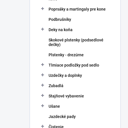
Poprsáky a martingaly pre kone
Podbrušníky
Deky na koňa
Skokové plstenky (podsedlové
dečky)
Plstenky - drezúrne
Tlmiace podložky pod sedlo
Uzdečky a doplnky
Zubadlá
Stajňové vybavenie
Ušane
Jazdecké pady
Čistenie