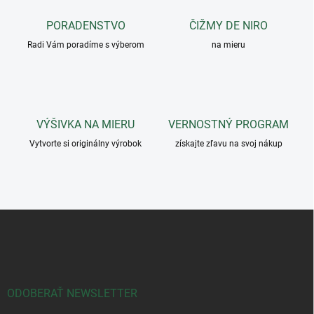
v
i
a
e
PORADENSTVO
ČIŽMY DE NIRO
n
p
r
i
Radi Vám poradíme s výberom
na mieru
v
e
k
y
v
ý
VÝŠIVKA NA MIERU
VERNOSTNÝ PROGRAM
p
i
Vytvorte si originálny výrobok
získajte zľavu na svoj nákup
s
u
Z
á
p
ä
t
i
ODOBERAŤ NEWSLETTER
e