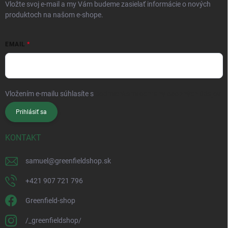
Vložte svoj e-mail a my Vám budeme zasielať informácie o nových
produktoch na našom e-shope.
EMAIL
Vložením e-mailu súhlasíte s
podmienkami ochrany osobných údajov
Prihlásiť sa
KONTAKT
samuel
@
greenfieldshop.sk
+421 907 721 796
Greenfield-shop
/_greenfieldshop/