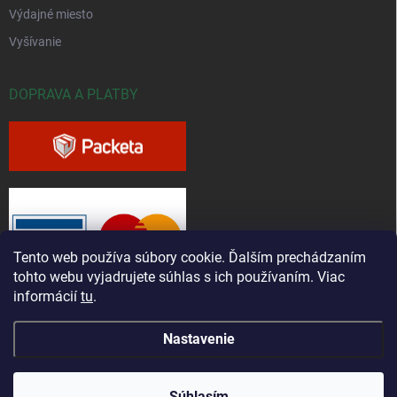
Výdajné miesto
Vyšívanie
DOPRAVA A PLATBY
Tento web používa súbory cookie. Ďalším prechádzaním
tohto webu vyjadrujete súhlas s ich používaním. Viac
informácií
tu
.
Nastavenie
Copyright 2026
Greenfieldshop.sk
. Všetky práva vyhradené.
Súhlasím