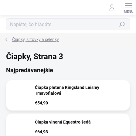
Prejsť
na
obsah
Hľadať
Čiapky, šiltovky a čelenky
Čiapky
, Strana 3
Najpredávanejšie
Čiapka pletená Kingsland Leisley
Tmavofialová
€54,90
Čiapka vlnená Equestro šedá
€64,93