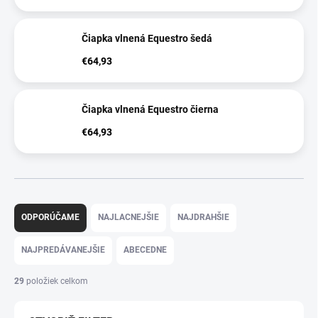
Čiapka vlnená Equestro šedá
€64,93
Čiapka vlnená Equestro čierna
€64,93
R
a
ODPORÚČAME
NAJLACNEJŠIE
NAJDRAHŠIE
d
e
NAJPREDÁVANEJŠIE
ABECEDNE
n
i
29
položiek celkom
e
p