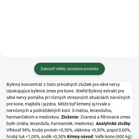
metabolismus a sú súčasťou
Maškrty NAF Blueberry and
mnohých enzýmov. Podiela se na
Banana spájajú lahodnú chuť
raste a regenerácii buniek a
banánu s prírodnou čučoriedkou
pôsobí pozitívne pri...
a tvoria chutnú pochúťku, ktorú si
váš kôň rovnako ako Valegro
prezývaný Blueberry zamiluje....
Zobraziť všetky súvisiace produkty
Bylinný koncentrát z čisto prírodných zložiek pre silné nervy.
Upokojujúce bylinná zmes pre kone. Stiefel Bylinný extrakt pre
silné nervy pomáha pri rôznych stresových situáciách náročných
pre kone, majiteľa i jazdca. Môže byť kŕmený aj trvale u
nervóznych a podráždených koní. S mätou, levanduľou,
harmančekom a medovkou.
Zloženie:
Zvarená a filtrovaná zmes
bylín (mäta, levanduľa, harmanček, medovka).
Analytické zložky:
Vlhkosť 98%, hrubý proteín <0,50%, vláknina <0,30%, popol 0,60%,
hrubý tuk <1,00%, sodík <0,50%
Kŕmny návod:
Veľkí kone (600 kg):