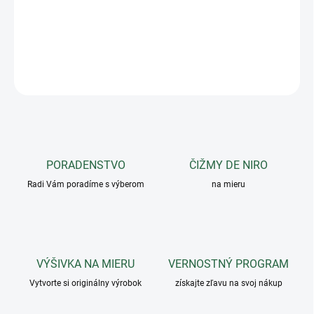
pre kone, majiteľa i jazdca. Môže byť kŕmený aj trvale u
nervóznych a podráždených koní
DETAILNÉ INFORMÁCIE
OPÝTAŤ SA
PORADENSTVO
ČIŽMY DE NIRO
Radi Vám poradíme s výberom
na mieru
VÝŠIVKA NA MIERU
VERNOSTNÝ PROGRAM
Vytvorte si originálny výrobok
získajte zľavu na svoj nákup