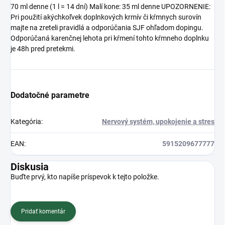
70 ml denne (1 l = 14 dní) Malí kone: 35 ml denne UPOZORNENIE:
Pri použití akýchkoľvek doplnkových krmív či kŕmnych surovín
majte na zreteli pravidlá a odporúčania SJF ohľadom dopingu.
Odporúčaná karenčnej lehota pri kŕmení tohto kŕmneho doplnku
je 48h pred pretekmi.
Dodatočné parametre
Kategória
:
Nervový systém, upokojenie a stres
EAN
:
5915209677777
Diskusia
Buďte prvý, kto napíše príspevok k tejto položke.
Pridať komentár