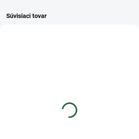
Súvisiaci tovar
Blueberry treats pre
Zinok plus, balenie 900g
kone s čučoriedkou a
€25,92
banánom 1 kg
€21,07 bez DPH
€8,37
Do košíka
€6,80 bez DPH
Zinok patrí ke stopovým prvkom,
Do košíka
ktoré sú zodpovedné za