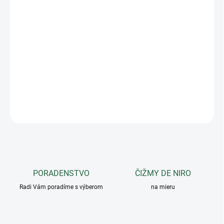
−
+
Pridať do košíka
Hľadáte vodítko na každodenné použitie? Toto vodítko je
vybavené pevným a spoľahlivým zapínaním. Perfektne padne do
ruky a pohodlne sa drží. Odolná voľba pre každého majiteľa koňa,
ktorý hľadá kvalitu a jednoduché používanie!
DETAILNÉ INFORMÁCIE
OPÝTAŤ SA
PORADENSTVO
ČIŽMY DE NIRO
Radi Vám poradíme s výberom
na mieru