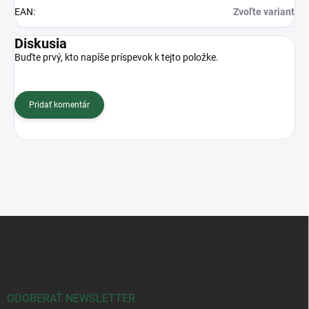
EAN
:
Zvoľte variant
Diskusia
Buďte prvý, kto napíše príspevok k tejto položke.
Pridať komentár
Z
á
p
ä
t
i
ODOBERAŤ NEWSLETTER