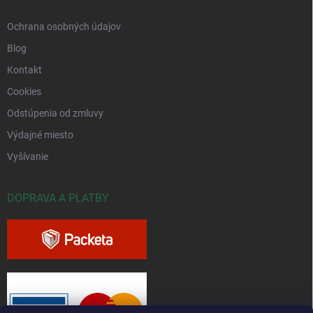
Ochrana osobných údajov
Blog
Kontakt
Cookies
Odstúpenia od zmluvy
Výdajné miesto
Vyšívanie
DOPRAVA A PLATBY