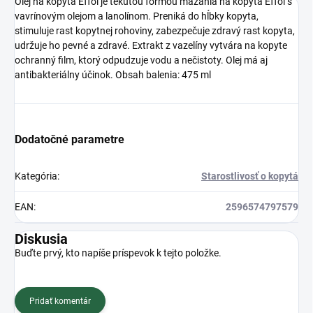
Olej na kopytá Effol je tekutou formou mazania na kopytá Effol s
vavrínovým olejom a lanolínom. Preniká do hĺbky kopyta,
stimuluje rast kopytnej rohoviny, zabezpečuje zdravý rast kopyta,
udržuje ho pevné a zdravé. Extrakt z vazelíny vytvára na kopyte
ochranný film, ktorý odpudzuje vodu a nečistoty. Olej má aj
antibakteriálny účinok. Obsah balenia: 475 ml
Dodatočné parametre
Kategória
:
Starostlivosť o kopytá
EAN
:
2596574797579
Diskusia
Buďte prvý, kto napíše príspevok k tejto položke.
Pridať komentár