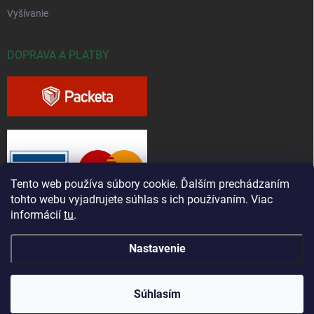
Vyšívanie
DOPRAVA A PLATBY
Tento web používa súbory cookie. Ďalším prechádzaním
tohto webu vyjadrujete súhlas s ich používaním. Viac
informácií
tu
.
Nastavenie
Copyright 2026
Greenfieldshop.sk
. Všetky práva vyhradené.
Súhlasím
Vytvoril Shoptet