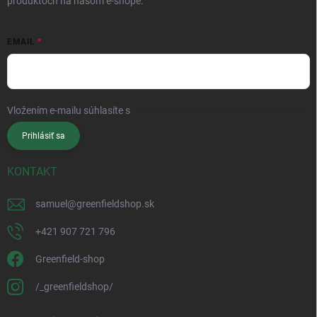
produktoch na našom e-shope.
EMAIL
Vložením e-mailu súhlasíte s
podmienkami ochrany osobných údajov
Prihlásiť sa
KONTAKT
samuel
@
greenfieldshop.sk
+421 907 721 796
Greenfield-shop
/_greenfieldshop/