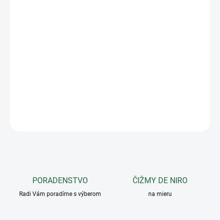
−
+
Pridať do košíka
Odolná ochranná topánka na kopyto vyrobená z pevného
pláteného materiálu s PVC podrážkou, ktorá spoľahlivo chráni
obväzy a kopyto pred nečistotami a vlhkosťou. Praktické
zapínanie na suchý zips umožňuje jednoduché a rýchle nasadenie.
Materiál je umývateľný a vhodný na každodenné používanie.
DETAILNÉ INFORMÁCIE
OPÝTAŤ SA
PORADENSTVO
ČIŽMY DE NIRO
Radi Vám poradíme s výberom
na mieru