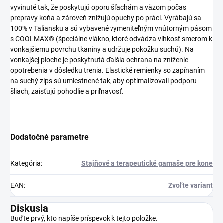
vyvinuté tak, že poskytujú oporu šľachám a väzom počas
prepravy koňa a zároveň znižujú opuchy po práci. Vyrábajú sa
100% v Taliansku a sú vybavené vymeniteľným vnútorným pásom
s COOLMAX® (špeciálne vlákno, ktoré odvádza vlhkosť smerom k
vonkajšiemu povrchu tkaniny a udržuje pokožku suchú). Na
vonkajšej ploche je poskytnutá ďalšia ochrana na zníženie
opotrebenia v dôsledku trenia. Elastické remienky so zapínaním
na suchý zips sú umiestnené tak, aby optimalizovali podporu
šliach, zaisťujú pohodlie a priľnavosť.
Dodatočné parametre
Kategória
:
Stajňové a terapeutické gamaše pre kone
EAN
:
Zvoľte variant
Diskusia
Buďte prvý, kto napíše príspevok k tejto položke.