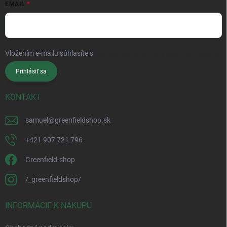
EMAIL
Vložením e-mailu súhlasíte s
podmienkami ochrany osobných údajov
Prihlásiť sa
KONTAKT
samuel
@
greenfieldshop.sk
+421 907 721 796
Greenfield-shop
/_greenfieldshop/
INFORMÁCIE K NÁKUPU