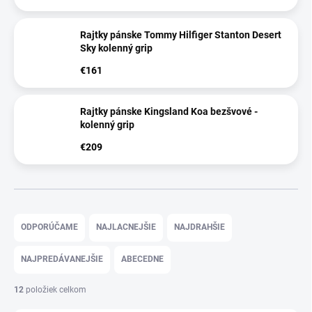
Rajtky pánske Tommy Hilfiger Stanton Desert
Sky kolenný grip
€161
Rajtky pánske Kingsland Koa bezšvové -
kolenný grip
€209
R
a
ODPORÚČAME
NAJLACNEJŠIE
NAJDRAHŠIE
d
e
NAJPREDÁVANEJŠIE
ABECEDNE
n
i
12
položiek celkom
e