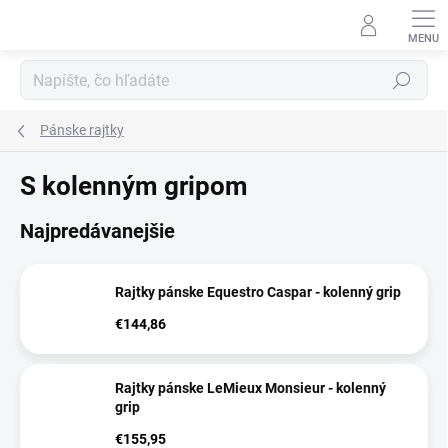
Prejsť
na
obsah
Hľadať
Pánske rajtky
S kolenným gripom
Najpredávanejšie
Rajtky pánske Equestro Caspar - kolenný grip
€144,86
Rajtky pánske LeMieux Monsieur - kolenný
grip
€155,95