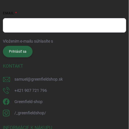
EMAIL
Vložením e-mailu súhlasíte s
podmienkami ochrany osobných údajov
Prihlásiť sa
KONTAKT
samuel
@
greenfieldshop.sk
+421 907 721 796
Greenfield-shop
/_greenfieldshop/
INFORMÁCIE K NÁKUPU