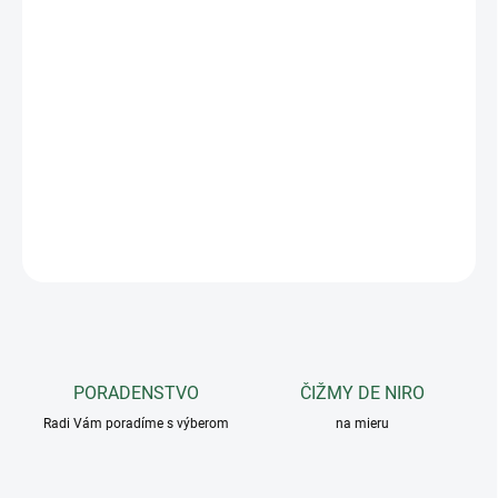
−
+
Pridať do košíka
Vetru vzdorná a nepremokavá bunda Equestro. Zapínanie na zips
je tak isto úplne nepremokavé. Logo Equestro vpredu na ľavej
strane.
DETAILNÉ INFORMÁCIE
OPÝTAŤ SA
PORADENSTVO
ČIŽMY DE NIRO
Radi Vám poradíme s výberom
na mieru