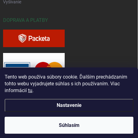
Vyšívanie
DOPRAVA A PLATBY
Tento web používa súbory cookie. Ďalším prechádzaním
tohto webu vyjadrujete súhlas s ich používaním. Viac
informácií
tu
.
Nastavenie
Copyright 2026
Greenfieldshop.sk
. Všetky práva vyhradené.
Súhlasím
Vytvoril Shoptet