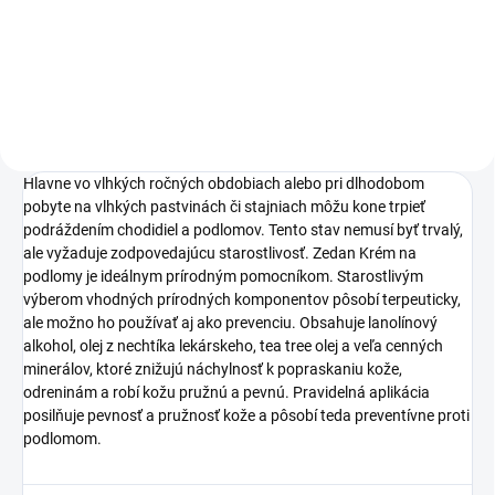
pomaranča, hlboko pôsobí a
prirodzenú silu manukového
samozrejme s pH
medu a koloidného striebra.
neutrálnym.Vďaka obsahu
Produkt je určený na starostlivosť
bylinných výťažkov...
o otvorené rany u...
Hlavne vo vlhkých ročných obdobiach alebo pri dlhodobom
pobyte na vlhkých pastvinách či stajniach môžu kone trpieť
podráždením chodidiel a podlomov. Tento stav nemusí byť trvalý,
ale vyžaduje zodpovedajúcu starostlivosť. Zedan Krém na
podlomy je ideálnym prírodným pomocníkom. Starostlivým
výberom vhodných prírodných komponentov pôsobí terpeuticky,
ale možno ho používať aj ako prevenciu. Obsahuje lanolínový
alkohol, olej z nechtíka lekárskeho, tea tree olej a veľa cenných
minerálov, ktoré znižujú náchylnosť k popraskaniu kože,
odreninám a robí kožu pružnú a pevnú. Pravidelná aplikácia
posilňuje pevnosť a pružnosť kože a pôsobí teda preventívne proti
podlomom.