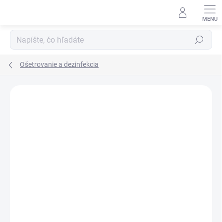
Prejsť
na
obsah
Hľadať
Ošetrovanie a dezinfekcia
ZNAČKA:
ZEDAN