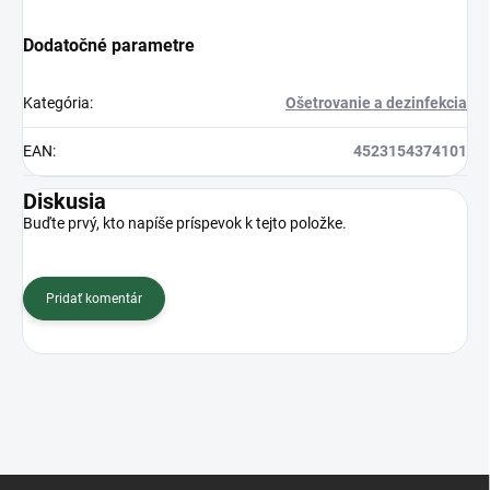
Dodatočné parametre
Kategória
:
Ošetrovanie a dezinfekcia
EAN
:
4523154374101
Diskusia
Buďte prvý, kto napíše príspevok k tejto položke.
Pridať komentár
Z