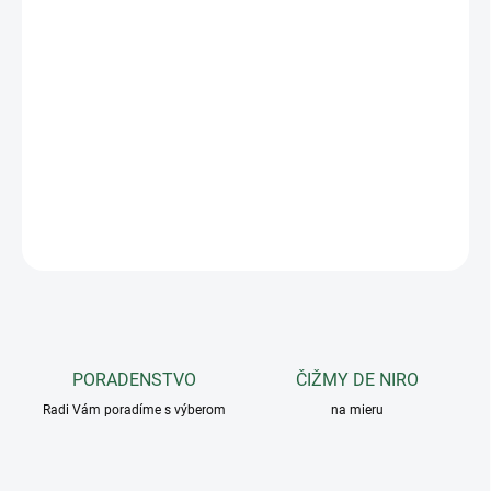
−
+
Pridať do košíka
Hľadáte pohodlnú ohlávku na každodenné používanie, ktorá vám
zároveň umožní prezentovať vašu značku alebo názov stajne?
Toto je ideálna voľba! Vyrobená z odolného nylonu a plne
prispôsobiteľná výšivkou na nosovej časti.
DETAILNÉ INFORMÁCIE
OPÝTAŤ SA
PORADENSTVO
ČIŽMY DE NIRO
Radi Vám poradíme s výberom
na mieru