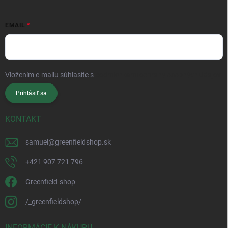
EMAIL
Vložením e-mailu súhlasíte s
podmienkami ochrany osobných údajov
Prihlásiť sa
KONTAKT
samuel
@
greenfieldshop.sk
+421 907 721 796
Greenfield-shop
/_greenfieldshop/
INFORMÁCIE K NÁKUPU