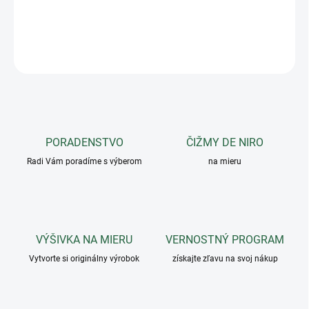
takže sa dá ľahko prispôsobiť hlave vášho koňa.
DETAILNÉ INFORMÁCIE
OPÝTAŤ SA
PORADENSTVO
ČIŽMY DE NIRO
Radi Vám poradíme s výberom
na mieru
VÝŠIVKA NA MIERU
VERNOSTNÝ PROGRAM
Vytvorte si originálny výrobok
získajte zľavu na svoj nákup