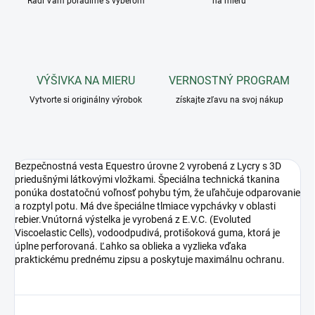
Radi Vám poradíme s výberom
na mieru
VÝŠIVKA NA MIERU
VERNOSTNÝ PROGRAM
Vytvorte si originálny výrobok
získajte zľavu na svoj nákup
Bezpečnostná vesta Equestro úrovne 2 vyrobená z Lycry s 3D
priedušnými látkovými vložkami. Špeciálna technická tkanina
ponúka dostatočnú voľnosť pohybu tým, že uľahčuje odparovanie
a rozptyl potu. Má dve špeciálne tlmiace vypchávky v oblasti
rebier.Vnútorná výstelka je vyrobená z E.V.C. (Evoluted
Viscoelastic Cells), vodoodpudivá, protišoková guma, ktorá je
úplne perforovaná. Ľahko sa oblieka a vyzlieka vďaka
praktickému prednému zipsu a poskytuje maximálnu ochranu.