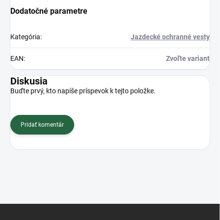
Dodatočné parametre
Kategória
:
Jazdecké ochranné vesty
EAN
:
Zvoľte variant
Diskusia
Buďte prvý, kto napíše príspevok k tejto položke.
Pridať komentár
Z
á