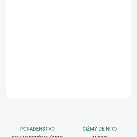
−
+
Pridať do košíka
Bezpečnostná vesta Equestro úrovne 2 vyrobená z Lycry s 3D
priedušnými látkovými vložkami. Špeciálna technická tkanina
ponúka dostatočnú voľnosť pohybu tým, že uľahčuje odparovanie
a rozptyl potu. Má dve špeciálne tlmiace vypchávky v oblasti
rebier.Vnútorná výstelka je vyrobená z E.V.C. (Evoluted
Viscoelastic Cells), vodoodpudivá, protišoková guma, ktorá je
úplne perforovaná. Ľahko sa oblieka a vyzlieka vďaka
praktickému prednému zipsu a poskytuje maximálnu ochranu.
DETAILNÉ INFORMÁCIE
OPÝTAŤ SA
PORADENSTVO
ČIŽMY DE NIRO