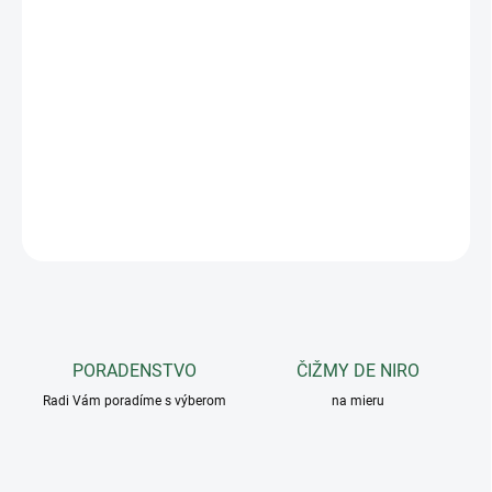
−
+
Pridať do košíka
Ušaňa Equestro vyrobená z priedušnej a elastickej technickej
tkaniny, perfektná na ochranu koňa pred hmyzom a tlmenie hluku,
čím bráni jeho rozptyľovaniu počas aktivity.Na prednej strane je
zdobená logom Equestro.
DETAILNÉ INFORMÁCIE
OPÝTAŤ SA
PORADENSTVO
ČIŽMY DE NIRO
Radi Vám poradíme s výberom
na mieru