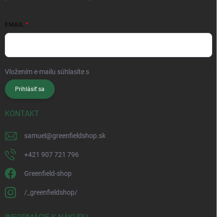
EMAIL
Vložením e-mailu súhlasíte s
podmienkami ochrany osobných údajov
Prihlásiť sa
KONTAKT
samuel
@
greenfieldshop.sk
+421 907 721 796
Greenfield-shop
/_greenfieldshop/