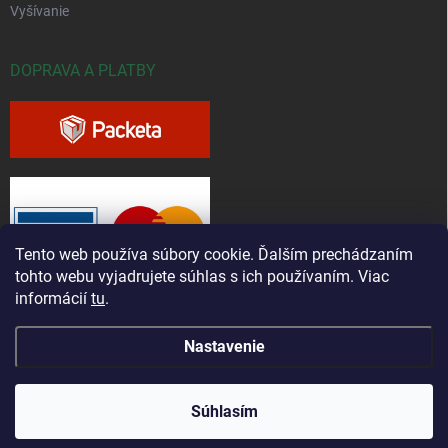
Vyšívanie
DOPRAVA A PLATBY
Tento web používa súbory cookie. Ďalším prechádzaním
tohto webu vyjadrujete súhlas s ich používaním. Viac
informácií
tu
.
Nastavenie
Copyright 2026
Greenfieldshop.sk
. Všetky práva vyhradené.
Súhlasím
Vytvoril Shoptet