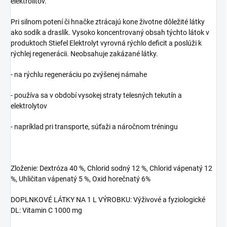
elektrolitov.
Pri silnom potení či hnačke ztrácajú kone životne dôležité látky
ako sodík a draslík. Vysoko koncentrovaný obsah týchto látok v
produktoch Stiefel Elektrolyt vyrovná rýchlo deficit a poslúži k
rýchlej regenerácii. Neobsahuje zakázané látky.
- na rýchlu regeneráciu po zvýšenej námahe
- používa sa v období vysokej straty telesných tekutín a
elektrolytov
- napríklad pri transporte, súťaži a náročnom tréningu
Zloženie: Dextróza 40 %, Chlorid sodný 12 %, Chlorid vápenatý 12
%, Uhličitan vápenatý 5 %, Oxid horečnatý 6%
DOPLNKOVÉ LÁTKY NA 1 L VÝROBKU: Výživové a fyziologické
DL: Vitamin C 1000 mg