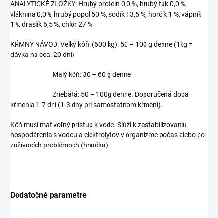
ANALYTICKÉ ZLOŽKY: Hrubý protein 0,0 %, hrubý tuk 0,0 %,
vláknina 0,0%, hrubý popol 50 %, sodík 13,5 %, horčík 1 %, vápník
1%, draslík 6,5 %, chlór 27 %
KŔMNY NÁVOD: Velký kôň: (600 kg): 50 – 100 g denne (1kg =
dávka na cca. 20 dní)
Malý kôň: 30 – 60 g denne
Žriebätá: 50 – 100g denne. Doporučená doba
kŕmenia 1-7 dní (1-3 dny pri samostatnom kŕmení).
Kôň musí mať voľný prístup k vode. Slúži k zastabilizovaniu
hospodárenia s vodou a elektrolytov v organizme počas alebo po
zažívacích problémoch (hnačka).
Dodatočné parametre