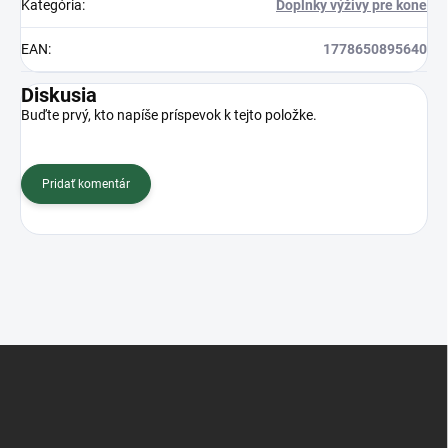
Kategória
:
Doplnky výživy pre kone
EAN
:
1778650895640
Diskusia
Buďte prvý, kto napíše príspevok k tejto položke.
Pridať komentár
Z
á
p
ä
t