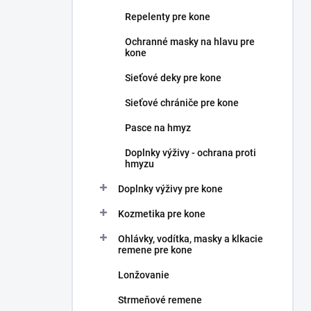
n
Repelenty pre kone
e
l
Ochranné masky na hlavu pre
kone
Sieťové deky pre kone
Sieťové chrániče pre kone
Pasce na hmyz
Doplnky výživy - ochrana proti
hmyzu
Doplnky výživy pre kone
Kozmetika pre kone
Ohlávky, vodítka, masky a klkacie
remene pre kone
Lonžovanie
Strmeňové remene