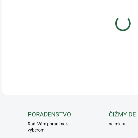
Flís
abso
prep
a sk
DETA
PORADENSTVO
ČIŽMY DE
Radi Vám poradíme s
na mieru
výberom