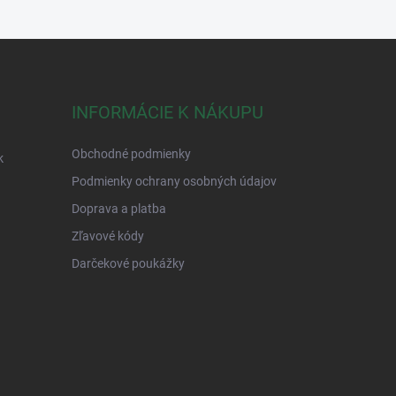
INFORMÁCIE K NÁKUPU
Obchodné podmienky
k
Podmienky ochrany osobných údajov
Doprava a platba
Zľavové kódy
Darčekové poukážky