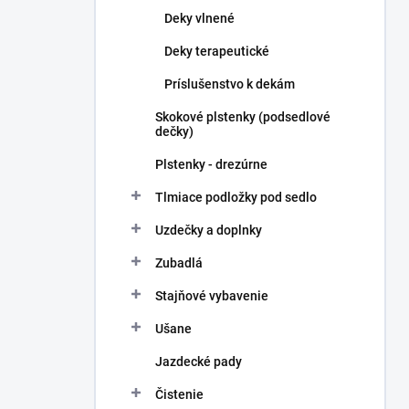
Deky vlnené
Deky terapeutické
Príslušenstvo k dekám
Skokové plstenky (podsedlové
dečky)
Plstenky - drezúrne
Tlmiace podložky pod sedlo
Uzdečky a doplnky
Zubadlá
Stajňové vybavenie
Ušane
Jazdecké pady
Čistenie