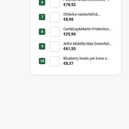
modrá/modrá -
€78,92
biela/kráľovská modrá
Ohlávka nastaviteľná
Greenfield pre žriebätá
€8,98
Carr&Day&Martin Protection
Plus, balenie 500ml
€25,96
Arthri Mobility Max Greenfield
Equine s mrkvovou príchuťou -
€61,50
komplexná kĺbová výživa pre
kone 1 kg/ 3 kg
Blueberry treats pre kone s
čučoriedkou a banánom 1 kg
€8,37