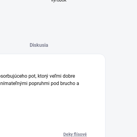
výrobok
Diskusia
sorbujúceho pot, ktorý veľmi dobre
 odnímateľnými popruhmi pod brucho a
Deky flísové