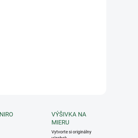
−
+
Pridať do košíka
ová deka vyrobená zo super mäkkého materiálu
rbujúceho pot, ktorý veľmi dobre udržuje teplo. Ideálna na
ravu alebo po práci. S odnímateľnými popruhmi pod brucho
lopným krkom.
ILNÉ INFORMÁCIE
OPÝTAŤ SA
 NIRO
VÝŠIVKA NA
MIERU
Vytvorte si originálny