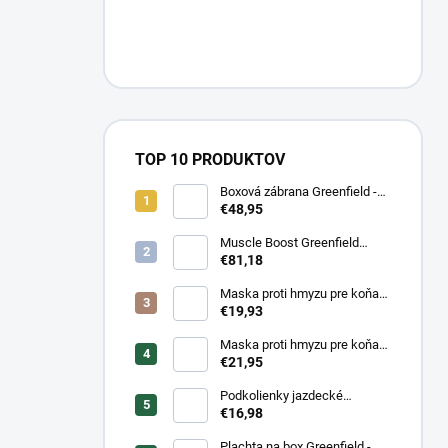
TOP 10 PRODUKTOV
Boxová zábrana Greenfield -
modrá/modrá -
€48,95
biela/kráľovská modrá
Muscle Boost Greenfield
Equine 1,5 kg – DUO PACK
€81,18
(1+1 zdarma)
Maska proti hmyzu pre koňa
strečová Waldhausen
€19,93
Maska proti hmyzu pre koňa
strečová Waldhausen s
€21,95
ochranou nosa
Podkolienky jazdecké
Makebe Pro Rider
€16,98
Plachta na box Greenfield -