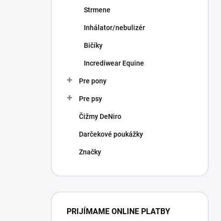
Strmene
Inhálator/nebulizér
Bičíky
Incrediwear Equine
Pre pony
Pre psy
Čižmy DeNiro
Darčekové poukážky
Značky
PRIJÍMAME ONLINE PLATBY