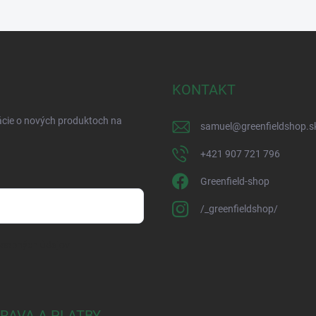
KONTAKT
ácie o nových produktoch na
samuel
@
greenfieldshop.s
+421 907 721 796
Greenfield-shop
/_greenfieldshop/
osobných údajov
RAVA A PLATBY