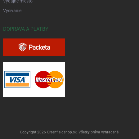
Výdajné miesto
Vyšívanie
DOPRAVA A PLATBY
Copyright 2026
Greenfieldshop.sk
. Všetky práva vyhradené.