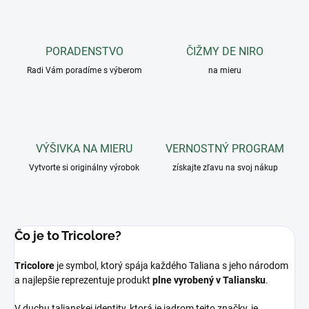
PORADENSTVO
ČIŽMY DE NIRO
Radi Vám poradíme s výberom
na mieru
VÝŠIVKA NA MIERU
VERNOSTNÝ PROGRAM
Vytvorte si originálny výrobok
získajte zľavu na svoj nákup
Čo je to Tricolore?
Tricolore
je symbol, ktorý spája každého Taliana s jeho národom
a najlepšie reprezentuje produkt
plne vyrobený v Taliansku
.
V duchu talianskej identity, ktorá je jadrom tejto značky, je