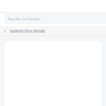
Prejsť
na
obsah
Jazdecké čižmy dámske
ZNAČKA:
DENIRO