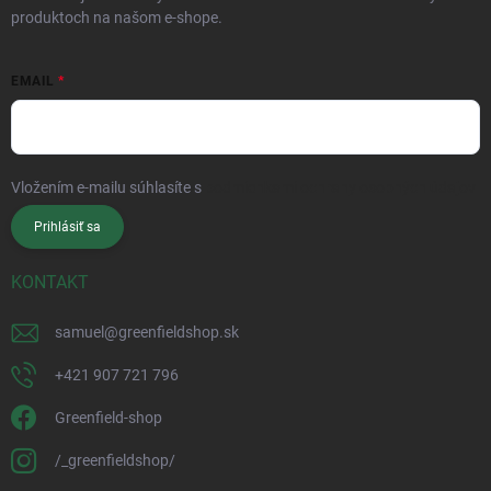
produktoch na našom e-shope.
EMAIL
Vložením e-mailu súhlasíte s
podmienkami ochrany osobných údajov
Prihlásiť sa
KONTAKT
samuel
@
greenfieldshop.sk
+421 907 721 796
Greenfield-shop
/_greenfieldshop/