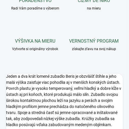
PORADENSTVO
ČIŽMY DE NIRO
Radi Vám poradíme s výberom
na mieru
VÝŠIVKA NA MIERU
VERNOSTNÝ PROGRAM
Vytvorte si originálny výrobok
získajte zľavu na svoj nákup
Jeden a dva krát lomené zubadlo Beris je obzvlášť štíhle a jeho
malá výška zaisťuje viac pohodlia aj v menších konských ústach.
Povrch plastu je vysoko temperovaný, veľmi hladký a dobre kĺže v
ústach aj pri koňoch, ktoré produkujú málo slín. Zubadlo svojou
širokou kontaktnou plochou leží na jazyku a perách a svojim
hladkým profilom jemne prechádza do natočeného olivového
tvaru. Spoje a stredná časť sú jemne opracované a inštalované
tak, aby zodpovedali nízkej výške zubadla. Krúžky zubadla sa
hladko posúvajú vďaka zabudovaným medeným objímkam.