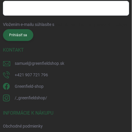
Vložením e-mailu súhlasíte s
podmienkami ochrany osobných údajov
Prihlásiť sa
KONTAKT
samuel
@
greenfieldshop.sk
+421 907 721 796
Greenfield-shop
/_greenfieldshop/
INFORMÁCIE K NÁKUPU
Obchodné podmienky