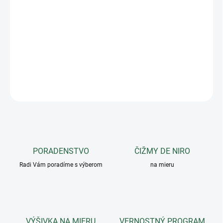
Ušaňa Greenfield Selection v atraktívnych farebných
kombináciách s lemom účinne chráni citlivé uši koňa pred
dotieravým hmyzom.
DETAILNÉ INFORMÁCIE
OPÝTAŤ SA
PORADENSTVO
ČIŽMY DE NIRO
Radi Vám poradíme s výberom
na mieru
VÝŠIVKA NA MIERU
VERNOSTNÝ PROGRAM