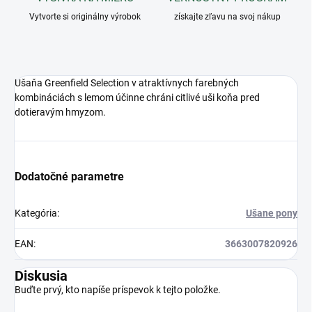
Vytvorte si originálny výrobok
získajte zľavu na svoj nákup
Ušaňa Greenfield Selection v atraktívnych farebných
kombináciách s lemom účinne chráni citlivé uši koňa pred
dotieravým hmyzom.
Dodatočné parametre
Kategória
:
Ušane pony
EAN
:
3663007820926
Diskusia
Buďte prvý, kto napíše príspevok k tejto položke.