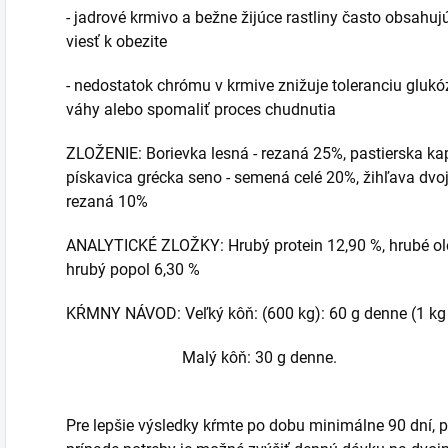
- jadrové krmivo a bežne žijúce rastliny často obsah
viesť k obezite
- nedostatok chrómu v krmive znižuje toleranciu glukó
váhy alebo spomaliť proces chudnutia
ZLOŽENIE: Borievka lesná - rezaná 25%, pastierska ka
pískavica grécka seno - semená celé 20%, žihľava dv
rezaná 10%
ANALYTICKÉ ZLOŽKY: Hrubý protein 12,90 %, hrubé olej
hrubý popol 6,30 %
KŔMNY NÁVOD: Veľký kôň: (600 kg): 60 g denne (1 kg 
Malý kôň: 30 g denne.
Pre lepšie výsledky kŕmte po dobu minimálne 90 dní, 