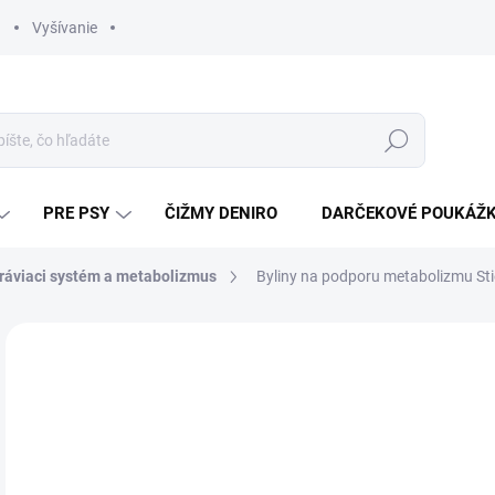
Vyšívanie
Hľadať
PRE PSY
ČIŽMY DENIRO
DARČEKOVÉ POUKÁŽ
ráviaci systém a metabolizmus
Byliny na podporu metabolizmu Stie
ZNAČKA:
STIEFEL
€2
Jedn
DOD
cena