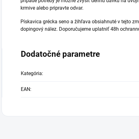
prípade potreby je možné zvýšiť dennú dávku na dvoj
krmive alebo pripravte odvar.
Pískavica grécka seno a žihľava obsiahnuté v tejto zm
dopingový nález. Doporučujeme uplatniť 48h ochrannú
Dodatočné parametre
Kategória
:
EAN
: