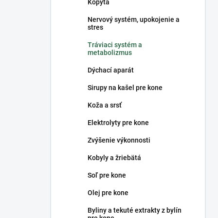
Kopytá
Nervový systém, upokojenie a
stres
Tráviaci systém a
metabolizmus
Dýchací aparát
Sirupy na kašel pre kone
Koža a srsť
Elektrolyty pre kone
Zvýšenie výkonnosti
Kobyly a žriebätá
Soľ pre kone
Olej pre kone
Byliny a tekuté extrakty z bylín