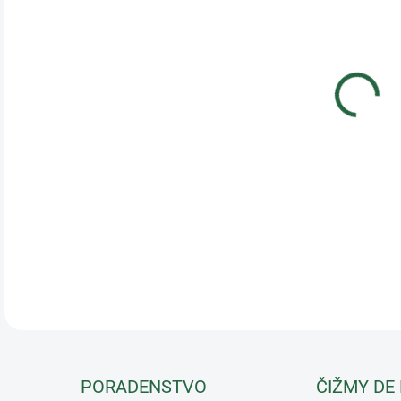
Done
bylí
meta
vstr
obsa
koní
chró
ďalš
písk
DETA
PORADENSTVO
ČIŽMY DE