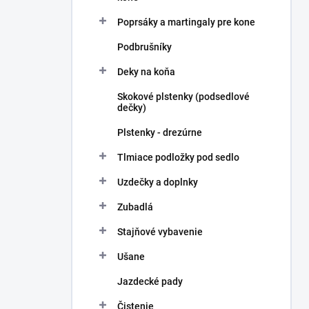
Poprsáky a martingaly pre kone
Podbrušníky
Deky na koňa
Skokové plstenky (podsedlové
dečky)
Plstenky - drezúrne
Tlmiace podložky pod sedlo
Uzdečky a doplnky
Zubadlá
Stajňové vybavenie
Ušane
Jazdecké pady
Čistenie