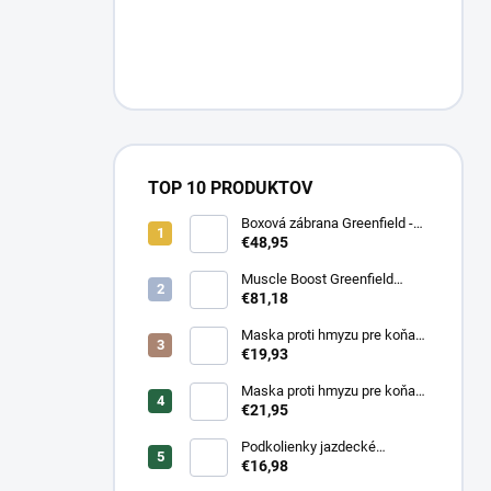
TOP 10 PRODUKTOV
Boxová zábrana Greenfield -
modrá/modrá -
€48,95
biela/kráľovská modrá
Muscle Boost Greenfield
Equine 1,5 kg – DUO PACK
€81,18
(1+1 zdarma)
Maska proti hmyzu pre koňa
strečová Waldhausen
€19,93
Maska proti hmyzu pre koňa
strečová Waldhausen s
€21,95
ochranou nosa
Podkolienky jazdecké
Makebe Pro Rider
€16,98