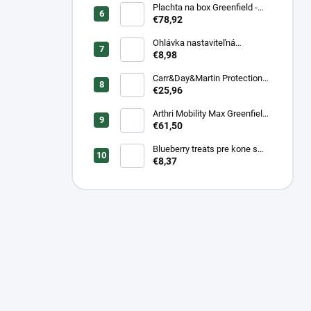
Plachta na box Greenfield -
modrá/modrá -
€78,92
biela/kráľovská modrá
Ohlávka nastaviteľná
Greenfield pre žriebätá
€8,98
Carr&Day&Martin Protection
Plus, balenie 500ml
€25,96
Arthri Mobility Max Greenfield
Equine s mrkvovou príchuťou -
€61,50
komplexná kĺbová výživa pre
kone 1 kg/ 3 kg
Blueberry treats pre kone s
čučoriedkou a banánom 1 kg
€8,37