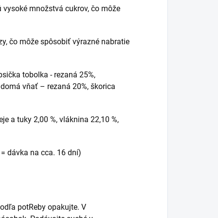
ujú vysoké množstvá cukrov, čo môže
zy, čo môže spôsobiť výrazné nabratie
psička tobolka - rezaná 25%,
ojdomá vňať – rezaná 20%, škorica
e a tuky 2,00 %, vláknina 22,10 %,
= dávka na cca. 16 dní)
podľa potReby opakujte. V