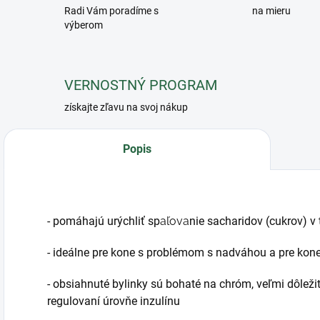
Radi Vám poradíme s
na mieru
výberom
VERNOSTNÝ PROGRAM
získajte zľavu na svoj nákup
Popis
- pomáhajú urýchliť sp
aľova
nie sacharidov (cukrov) v 
- ideálne pre kone s problémom s nadváhou a pre kone 
- obsiahnuté bylinky sú bohaté na chróm, veľmi dôležit
regulovaní úrovňe inzulínu