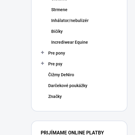
Strmene
Inhálator/nebulizér
Bičíky
Incrediwear Equine
Pre pony
Pre psy
Čižmy DeNiro
Darčekové poukážky
Značky
PRIJÍMAME ONLINE PLATBY