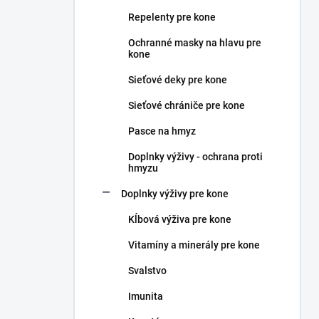
n
Repelenty pre kone
e
l
Ochranné masky na hlavu pre
kone
Sieťové deky pre kone
Sieťové chrániče pre kone
Pasce na hmyz
Doplnky výživy - ochrana proti
hmyzu
Doplnky výživy pre kone
Kĺbová výživa pre kone
Vitamíny a minerály pre kone
Svalstvo
Imunita