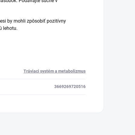
násobok. Podávajte suché v
esi by mohli zpôsobiť pozitívny
 lehotu.
Tráviaci systém a metabolizmus
3669269720516