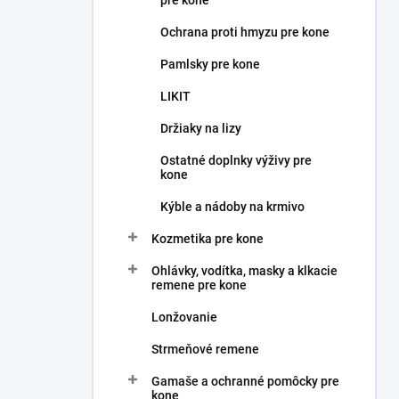
pre kone
Ochrana proti hmyzu pre kone
Pamlsky pre kone
LIKIT
Držiaky na lizy
Ostatné doplnky výživy pre
kone
Kýble a nádoby na krmivo
Kozmetika pre kone
Ohlávky, vodítka, masky a klkacie
remene pre kone
Lonžovanie
Strmeňové remene
Gamaše a ochranné pomôcky pre
kone