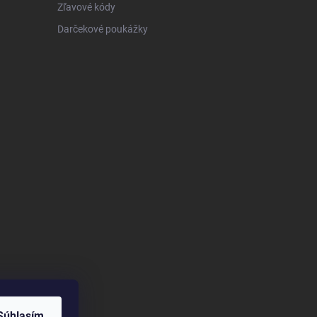
Zľavové kódy
Darčekové poukážky
Súhlasím