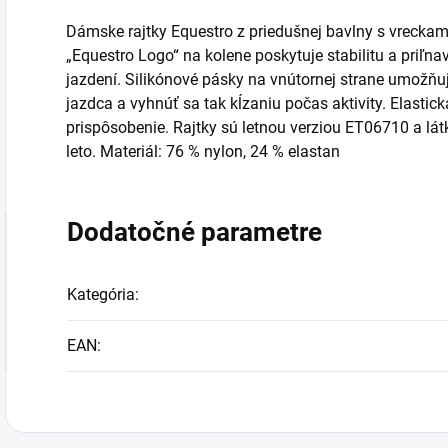
Dámske rajtky Equestro z priedušnej bavlny s vreckam
„Equestro Logo“ na kolene poskytuje stabilitu a priľnav
jazdení. Silikónové pásky na vnútornej strane umožňuj
jazdca a vyhnúť sa tak kĺzaniu počas aktivity. Elast
prispôsobenie. Rajtky sú letnou verziou ET06710 a lát
leto. Materiál: 76 % nylon, 24 % elastan
Dodatočné parametre
Kategória
:
EAN
: