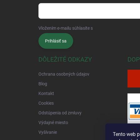
Vložením e-mailu súhlasíte s
podmienkami ochrany 
Prihlásiť sa
DÔLEŽITÉ ODKAZY
DOP
Ochrana osobných údajov
Blog
Kontakt
Cookies
Odstúpenia od zmluvy
Výdajné miesto
Vyšívanie
Tento web p