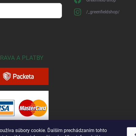
Greenfield-shop
/_greenfieldshop/
osobných údajov
RAVA A PLATBY
oužíva súbory cookie. Ďalším prechádzaním tohto