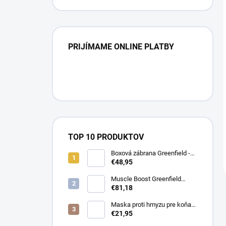
PRIJÍMAME ONLINE PLATBY
TOP 10 PRODUKTOV
Boxová zábrana Greenfield -
modrá/modrá -
€48,95
biela/kráľovská modrá
Muscle Boost Greenfield
Equine 1,5 kg – DUO PACK
€81,18
(1+1 zdarma)
Maska proti hmyzu pre koňa
strečová Waldhausen s
€21,95
ochranou nosa