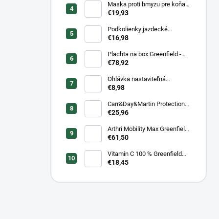
Maska proti hmyzu pre koňa
strečová Waldhausen
€19,93
Podkolienky jazdecké
Makebe Pro Rider
€16,98
Plachta na box Greenfield -
modrá/modrá -
€78,92
biela/kráľovská modrá
Ohlávka nastaviteľná
Greenfield pre žriebätá
€8,98
Carr&Day&Martin Protection
Plus, balenie 500ml
€25,96
Arthri Mobility Max Greenfield
Equine s mrkvovou príchuťou -
€61,50
komplexná kĺbová výživa pre
kone 1 kg/ 3 kg
Vitamín C 100 % Greenfield
Equine - 1 kg/ 3 kg
€18,45