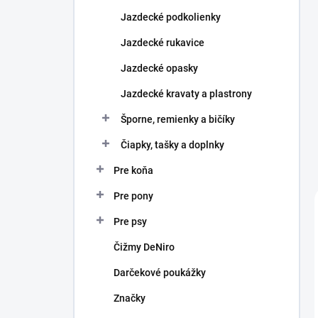
Jazdecké podkolienky
Jazdecké rukavice
Jazdecké opasky
Jazdecké kravaty a plastrony
Šporne, remienky a bičíky
Čiapky, tašky a doplnky
Pre koňa
Pre pony
Pre psy
Čižmy DeNiro
Darčekové poukážky
Značky