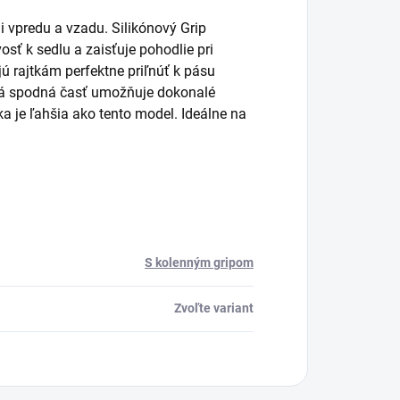
i vpredu a vzadu. Silikónový Grip
osť k sedlu a zaisťuje pohodlie pri
ú rajtkám perfektne priľnúť k pásu
ická spodná časť umožňuje dokonalé
ka je ľahšia ako tento model. Ideálne na
S kolenným gripom
Zvoľte variant