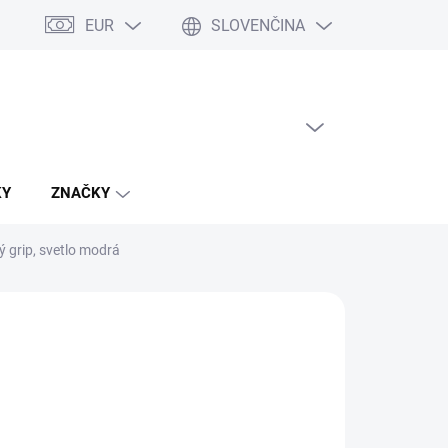
EUR
SLOVENČINA
PRÁZDNY KOŠÍK
NÁKUPNÝ
KOŠÍK
KY
ZNAČKY
ý grip, svetlo modrá
144,86
otková
ĽTE VARIANT
:
IANT