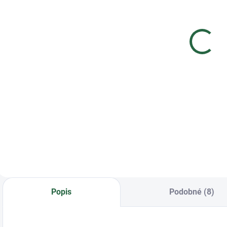
Equestro X
FISE
€55
€44,72 bez DPH
Detail
Dámske
voľnočasové tričko
Equestro X FISE s
priliehavým
strihom, vyrobené z
bavlny s krátkymi
rukávmi. Pohodlné
a ideálne na letné
obdobie.
Popis
Podobné (8)