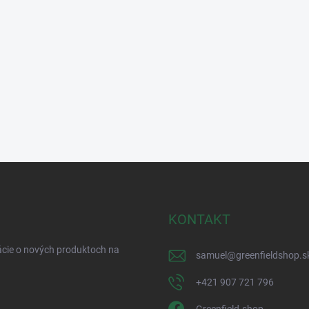
KONTAKT
ácie o nových produktoch na
samuel
@
greenfieldshop.s
+421 907 721 796