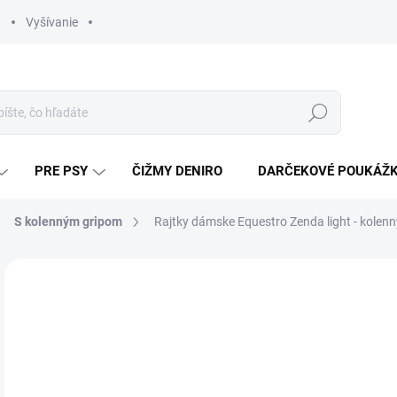
Vyšívanie
Hľadať
PRE PSY
ČIŽMY DENIRO
DARČEKOVÉ POUKÁŽ
S kolenným gripom
Rajtky dámske Equestro Zenda light - kolenn
ZNAČKA:
EQUESTRO
€
Jedn
ZVO
cena
VAR