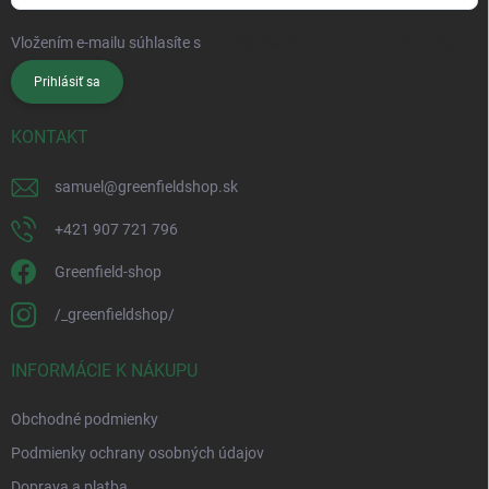
Vložením e-mailu súhlasíte s
podmienkami ochrany osobných údajov
Prihlásiť sa
KONTAKT
samuel
@
greenfieldshop.sk
+421 907 721 796
Greenfield-shop
/_greenfieldshop/
INFORMÁCIE K NÁKUPU
Obchodné podmienky
Podmienky ochrany osobných údajov
Doprava a platba