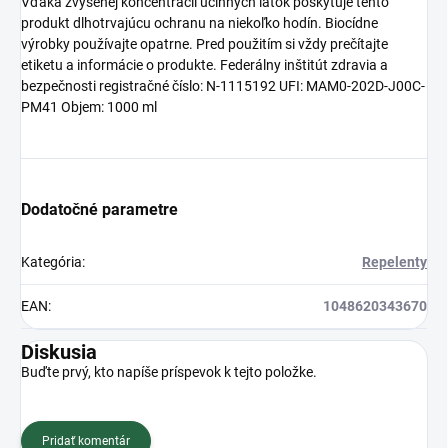
Vďaka zvýšenej koncentrácii účinných látok poskytuje tento
produkt dlhotrvajúcu ochranu na niekoľko hodín. Biocídne
výrobky používajte opatrne. Pred použitím si vždy prečítajte
etiketu a informácie o produkte. Federálny inštitút zdravia a
bezpečnosti registračné číslo: N-1115192 UFI: MAM0-202D-J00C-
PM41 Objem: 1000 ml
Dodatočné parametre
Kategória
:
Repelenty
EAN
:
1048620343670
Diskusia
Buďte prvý, kto napíše príspevok k tejto položke.
Pridať komentár