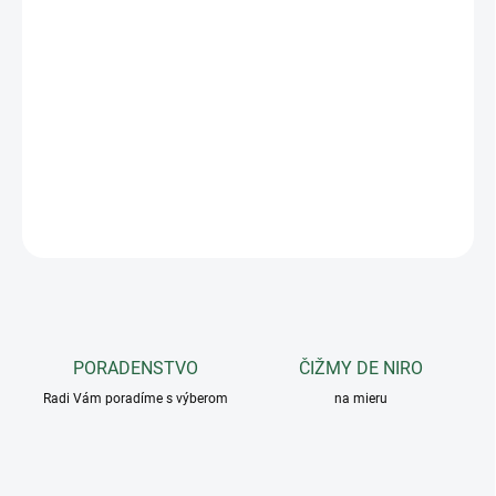
−
+
Pridať do košíka
Chránič hrúdníka Waldhausen na deku má mäkké polstrovanie a
golier z umelej kožušiny.
DETAILNÉ INFORMÁCIE
OPÝTAŤ SA
PORADENSTVO
ČIŽMY DE NIRO
Radi Vám poradíme s výberom
na mieru