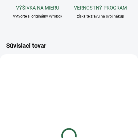
VÝŠIVKA NA MIERU
VERNOSTNÝ PROGRAM
Vytvorte si originálny výrobok
získajte zľavu na svoj nákup
Súvisiaci tovar
Maska strečová s krkom
Premier Equine
€81,93