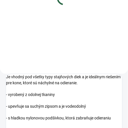
€66,61 bez DPH
Detail
Strečová maska s krkom Premier
Equine, ktorá je vyrobená z
odolnej džersejovej tkaniny, ktorá
je ľahká, pohodlná a priedušná.
Je vhodný pod všetky typy stajňových diek a je ideálnym riešením
pre kone, ktoré sú náchylné na odieranie.
- vyrobený z odolnej tkaniny
- upevňuje sa suchým zipsom a je vodeodolný
- s hladkou nylonovou podšívkou, ktorá zabraňuje odieraniu