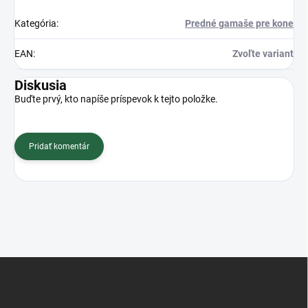
Kategória
:
Predné gamaše pre kone
EAN
:
Zvoľte variant
Diskusia
Buďte prvý, kto napíše príspevok k tejto položke.
Pridať komentár
Z
á
p