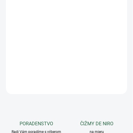
−
+
Pridať do košíka
- vnútorná výstelka z umelej kožušiny; - Anatomická štruktúra TPU
s diferencovanou hrúbkou; - Vložky z uhlíkových vlákien pre extra
ochranu; - polstrovanie Gel-Tech na tlmenie nárazov; - prívody
vzduchu pre extra vetranie; - Flex-Zone pre úplnú slobodu pohybu;
- Bezpečné a rýchle zapínanie na cvočky; - 100% vyrobené v
Taliansku.
DETAILNÉ INFORMÁCIE
OPÝTAŤ SA
PORADENSTVO
ČIŽMY DE NIRO
Radi Vám poradíme s výberom
na mieru