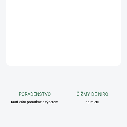
−
+
Pridať do košíka
Ušaňa - predĺžený model s materiálom absorbujúcim zvuk v oblasť
uší. Špeciálne vyvinuté pre kone, ktoré sú citlivé na hluk.
DETAILNÉ INFORMÁCIE
OPÝTAŤ SA
PORADENSTVO
ČIŽMY DE NIRO
Radi Vám poradíme s výberom
na mieru