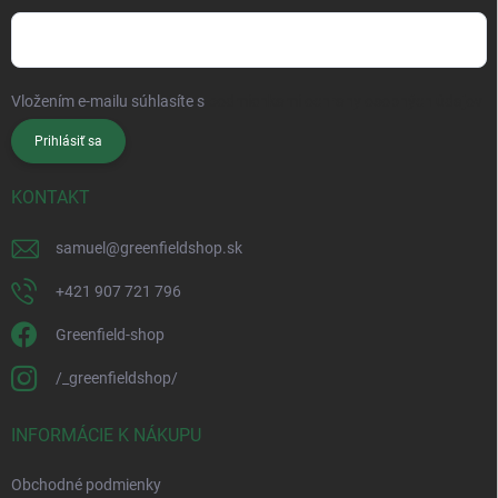
Vložením e-mailu súhlasíte s
podmienkami ochrany osobných údajov
Prihlásiť sa
KONTAKT
samuel
@
greenfieldshop.sk
+421 907 721 796
Greenfield-shop
/_greenfieldshop/
INFORMÁCIE K NÁKUPU
Obchodné podmienky