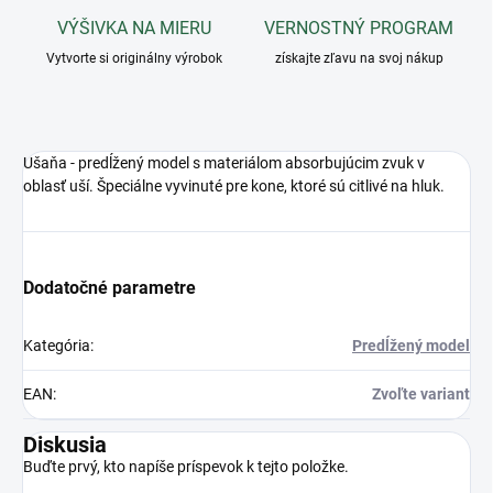
VÝŠIVKA NA MIERU
VERNOSTNÝ PROGRAM
Vytvorte si originálny výrobok
získajte zľavu na svoj nákup
Ušaňa - predĺžený model s materiálom absorbujúcim zvuk v
oblasť uší. Špeciálne vyvinuté pre kone, ktoré sú citlivé na hluk.
Dodatočné parametre
Kategória
:
Predĺžený model
EAN
:
Zvoľte variant
Diskusia
Buďte prvý, kto napíše príspevok k tejto položke.