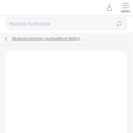
Prejsť
na
obsah
Hľadať
Skokové plstenky (podsedlové dečky)
ZNAČKA:
GREENFIELD SELECTION