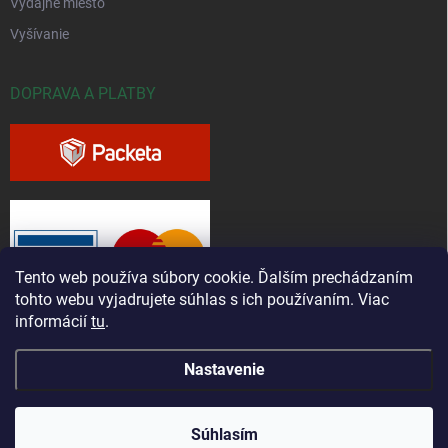
Výdajné miesto
Vyšívanie
DOPRAVA A PLATBY
Tento web používa súbory cookie. Ďalším prechádzaním
tohto webu vyjadrujete súhlas s ich používaním. Viac
informácií
tu
.
Nastavenie
Copyright 2026
Greenfieldshop.sk
. Všetky práva vyhradené.
Súhlasím