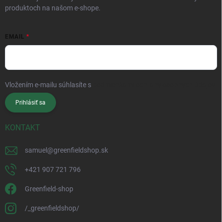
produktoch na našom e-shope.
EMAIL
Vložením e-mailu súhlasíte s
podmienkami ochrany osobných údajov
Prihlásiť sa
KONTAKT
samuel
@
greenfieldshop.sk
+421 907 721 796
Greenfield-shop
/_greenfieldshop/