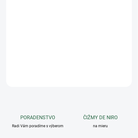
VARIANT
−
+
Pridať do košíka
Plstenka s ozdobným lemom. Vyrobená z textilu absorbujúceho
pot. Možnosť zakúpenia kompletnej farebnej sady: flísová deka,
ušaňa, thermo deka, ...
DETAILNÉ INFORMÁCIE
OPÝTAŤ SA
PORADENSTVO
ČIŽMY DE NIRO
Radi Vám poradíme s výberom
na mieru