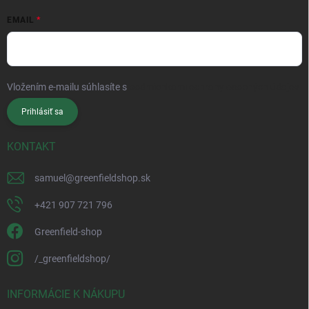
EMAIL
Vložením e-mailu súhlasíte s
podmienkami ochrany osobných údajov
Prihlásiť sa
KONTAKT
samuel
@
greenfieldshop.sk
+421 907 721 796
Greenfield-shop
/_greenfieldshop/
INFORMÁCIE K NÁKUPU