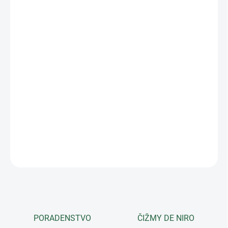
−
+
Pridať do košíka
Ste fanúšikom krásnych farieb?
To je skvelé, pretože s týmto
opaskom ich môžete nosiť stále so sebou.
Skombinujte ho s
ladiacou ohlávkou
Classic Cooper
. Opasok Greenfield Selection,
vyrobený z vysoko kvalitnej kože.
Spona je krásne zdobená
reliéfnym dizajnom.
Zľaďte sa aj so svojím psíkom s
obojkom
a
vodítkom
Classic
Cooper!
DETAILNÉ INFORMÁCIE
OPÝTAŤ SA
PORADENSTVO
ČIŽMY DE NIRO