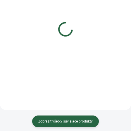
Rukavice jazdecké
Jazdecké rukavice
Kingsland Classic
zimné Equestro winter
€69,89
€28,96
€56,82 bez DPH
€23,54 bez DPH
Detail
Detail
Technické jazdecké rukavice
Zimné jazdecké rukavice
kingsland so strečovými a
Equestro z mikro-technickej
protišmykovými vlastnosťami.
tkaniny s vnútornou flísovou
Priedušný a umývateľný materiál.
výplňou. Kompatibilné s
KL výšivka na zapínaní.
dotykovou obrazovkou.
Zobraziť všetky súvisiace produkty