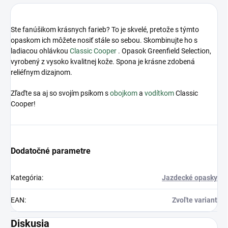
Ste fanúšikom krásnych farieb?
To je skvelé, pretože s týmto
opaskom ich môžete nosiť stále so sebou.
Skombinujte ho s
ladiacou ohlávkou
Classic Cooper
. Opasok Greenfield Selection,
vyrobený z vysoko kvalitnej kože.
Spona je krásne zdobená
reliéfnym dizajnom.
Zľaďte sa aj so svojím psíkom s
obojkom
a
vodítkom
Classic
Cooper!
Dodatočné parametre
Kategória
:
Jazdecké opasky
EAN
:
Zvoľte variant
Diskusia