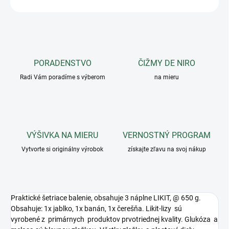
PORADENSTVO
ČIŽMY DE NIRO
Radi Vám poradíme s výberom
na mieru
VÝŠIVKA NA MIERU
VERNOSTNÝ PROGRAM
Vytvorte si originálny výrobok
získajte zľavu na svoj nákup
Praktické šetriace balenie, obsahuje 3 náplne LIKIT, @ 650 g.
Obsahuje: 1x jablko, 1x banán, 1x čerešňa.
Likit
-
lizy sú
vyrobené
z
primárnych
produktov
prvotriednej
kvality
.
Glukóza a