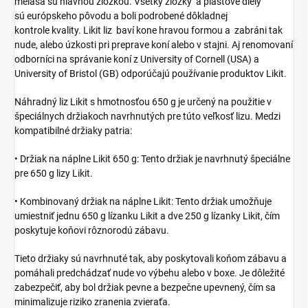
melasa
sú
hlavnou
zložkou
. V
šetky
zložky
a
plastové
diely
sú
európskeho pôvodu
a
boli
podrobené
dôkladnej
kontrole
kvality
.
Likit
liz
baví
kone
hravou
formou
a
zabráni tak
nude,
alebo
úzkosti
pri
preprave koní
alebo
v
s
tajni
. Aj r
enomovaní
odborníci na správanie koní z University of Cornell (USA) a
University of Bristol (GB) odporúčajú používanie produktov Likit.
Náhradný liz Likit s hmotnosťou 650 g je určený na použitie v
špeciálnych držiakoch navrhnutých pre túto veľkosť lizu. Medzi
kompatibilné držiaky patria:
•
Držiak na náplne Likit 650 g: Tento držiak je navrhnutý špeciálne
pre 650 g lizy Likit.
•
Kombinovaný držiak na náplne Likit: Tento držiak umožňuje
umiestniť jednu 650 g lízanku Likit a dve 250 g lízanky Likit, čím
poskytuje koňovi rôznorodú zábavu.
Tieto držiaky sú navrhnuté tak, aby poskytovali koňom zábavu a
pomáhali predchádzať nude vo výbehu alebo v boxe. Je dôležité
zabezpečiť, aby bol držiak pevne a bezpečne upevnený, čím sa
minimalizuje riziko zranenia zvieraťa.