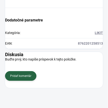
Dodatočné parametre
Kategória
:
LIKIT
EAN
:
8762201258513
Diskusia
Buďte prvý, kto napíše príspevok k tejto položke.
Pridať komentár