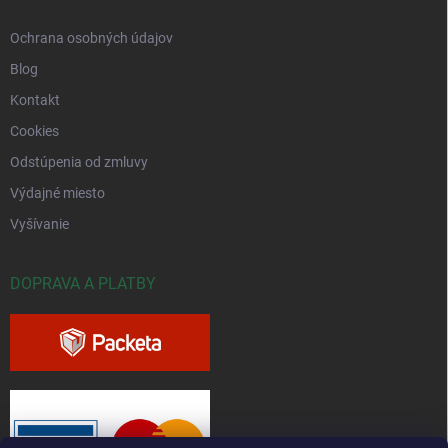
Ochrana osobných údajov
Blog
Kontakt
Cookies
Odstúpenia od zmluvy
Výdajné miesto
Vyšívanie
DOPRAVA A PLATBY