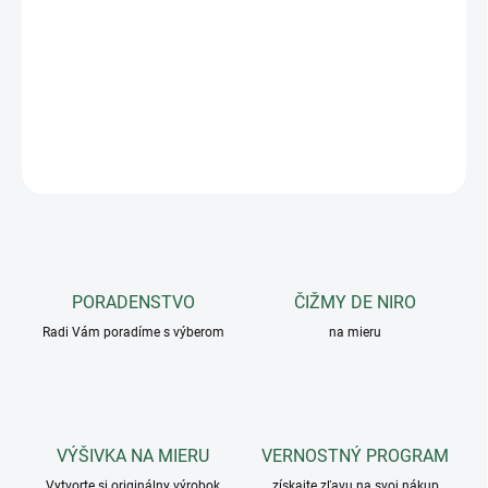
Chutná výživná pasta, ktorú si váš kôň zamiluje. Na potiahnutie
lízacej podložky Likit Graze Maze. Väčšinou sa skladá z trstinovej
melasy, ovsa, jačmeňa a celozrnnej múky.
Obsah: 1,2 kg
OPÝTAŤ SA
PORADENSTVO
ČIŽMY DE NIRO
Radi Vám poradíme s výberom
na mieru
VÝŠIVKA NA MIERU
VERNOSTNÝ PROGRAM
Vytvorte si originálny výrobok
získajte zľavu na svoj nákup