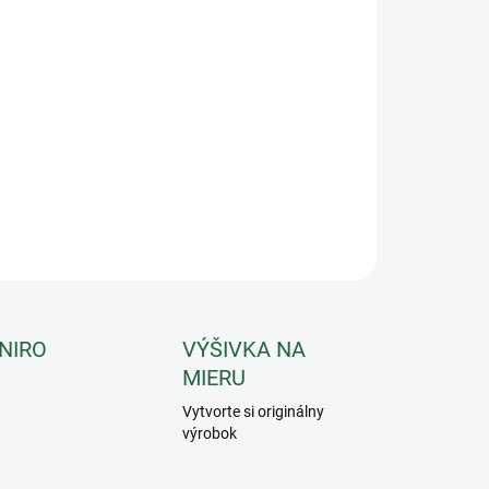
−
+
Pridať do košíka
fel Šípky, extraporcia vitamínu C. Iným názvom tiež divoká
. Plod šípky vzniká z krehkého bieleho kvetu divokej ruže.
ôležitejším pôsobiacim faktorom šípky je vysoký obsah
mínu C.
ILNÉ INFORMÁCIE
OPÝTAŤ SA
 NIRO
VÝŠIVKA NA
MIERU
Vytvorte si originálny
výrobok