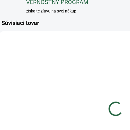
VERNOSTNÝ PROGRAM
získajte zľavu na svoj nákup
Súvisiaci tovar
Protizápalový
Metazone pre
skutočnú
úľavu 1 liter
€78,30
€63,66 bez DPH
Do košíka