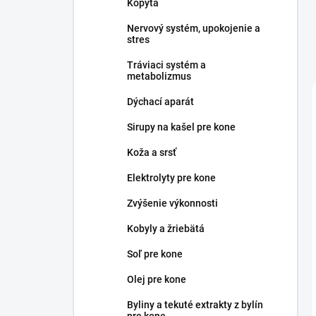
Kopytá
Nervový systém, upokojenie a
stres
Tráviaci systém a
metabolizmus
Dýchací aparát
Sirupy na kašel pre kone
Koža a srsť
Elektrolyty pre kone
Zvýšenie výkonnosti
Kobyly a žriebätá
Soľ pre kone
Olej pre kone
Byliny a tekuté extrakty z bylín