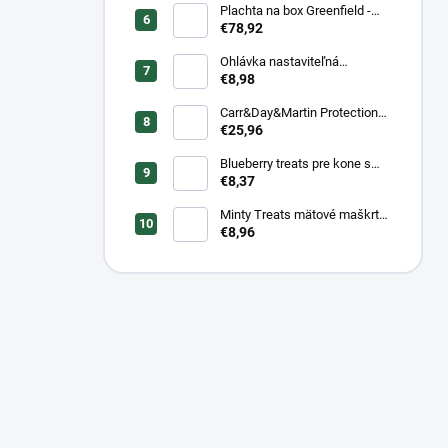
Plachta na box Greenfield -
modrá/modrá -
€78,92
biela/kráľovská modrá
Ohlávka nastaviteľná
Greenfield pre žriebätá
€8,98
Carr&Day&Martin Protection
Plus, balenie 500ml
€25,96
Blueberry treats pre kone s
čučoriedkou a banánom 1 kg
€8,37
Minty Treats mätové maškrty
1 kg
€8,96