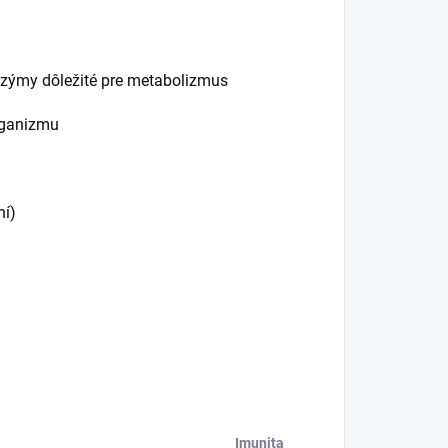
enzýmy dôležité pre metabolizmus
organizmu
ní)
Imunita