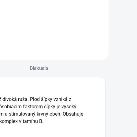
Diskusia
ž divoká ruža. Plod šípky vzniká z
pôsobiacim faktorom šípky je vysoký
ém a stimulovaný krvný obeh. Obsahuje
, komplex vitamínu B.