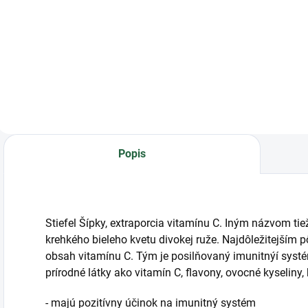
KRMNÝ DOPLNOK
PRE KONE NA
SKUTOČNÚ ÚĽAVU
NAF Five Star
Metazone je
revolučný tekutý
kŕmny doplnok pre
kone. Bol špeciálne
vyvinutý na
Popis
zmiernenie a
kontrolu rôznych
konských...
Stiefel Šípky, extraporcia vitamínu C. Iným názvom tie
krehkého bieleho kvetu divokej ruže. Najdôležitejším 
obsah vitamínu C. Tým je posilňovaný imunitnýí syst
prírodné látky ako vitamín C, flavony, ovocné kyseliny
- majú pozitívny účinok na imunitný systém