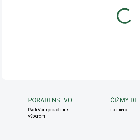
Stie
ruža
Najd
vita
DETA
PORADENSTVO
ČIŽMY DE
Radi Vám poradíme s
na mieru
výberom