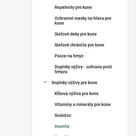
n
Repelenty pre kone
e
l
Ochranné masky na hlavu pre
kone
Sieťové deky pre kone
Sieťové chrániče pre kone
Pasce na hmyz
Doplnky výživy - ochrana proti
hmyzu
Doplnky výživy pre kone
Kĺbová výživa pre kone
Vitamíny a minerály pre kone
Svalstvo
Imunita