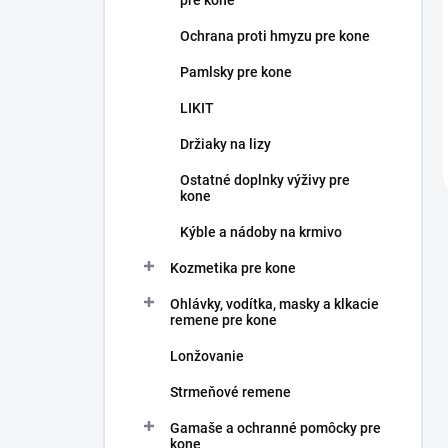
pre kone
Ochrana proti hmyzu pre kone
Pamlsky pre kone
LIKIT
Držiaky na lizy
Ostatné doplnky výživy pre
kone
Kýble a nádoby na krmivo
Kozmetika pre kone
Ohlávky, vodítka, masky a klkacie
remene pre kone
Lonžovanie
Strmeňové remene
Gamaše a ochranné pomôcky pre
kone