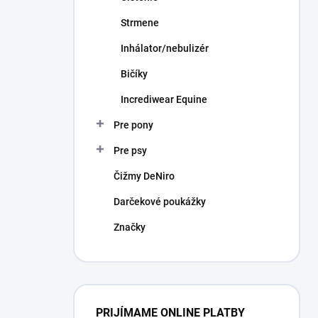
Strmene
Inhálator/nebulizér
Bičíky
Incrediwear Equine
Pre pony
Pre psy
Čižmy DeNiro
Darčekové poukážky
Značky
PRIJÍMAME ONLINE PLATBY