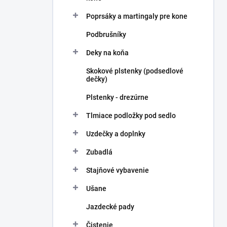
Poprsáky a martingaly pre kone
Podbrušníky
Deky na koňa
Skokové plstenky (podsedlové
dečky)
Plstenky - drezúrne
Tlmiace podložky pod sedlo
Uzdečky a doplnky
Zubadlá
Stajňové vybavenie
Ušane
Jazdecké pady
Čistenie