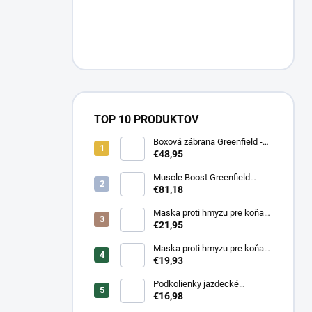
TOP 10 PRODUKTOV
Boxová zábrana Greenfield -
modrá/modrá -
€48,95
biela/kráľovská modrá
Muscle Boost Greenfield
Equine 1,5 kg – DUO PACK
€81,18
(1+1 zdarma)
Maska proti hmyzu pre koňa
strečová Waldhausen s
€21,95
ochranou nosa
Maska proti hmyzu pre koňa
strečová Waldhausen
€19,93
Podkolienky jazdecké
Makebe Pro Rider
€16,98