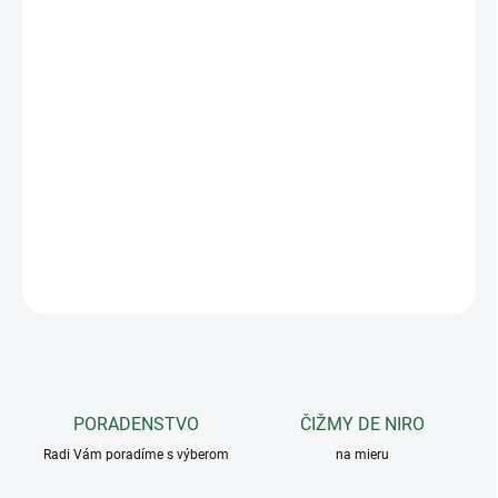
VARIANT
−
+
Pridať do košíka
Sada predných a zadných anatomických gamaší Greenfield
Selection s neoprénovou výplňou pre maximálne pohodlie.
Zapínanie na suchý zips - zadné.
DETAILNÉ INFORMÁCIE
OPÝTAŤ SA
PORADENSTVO
ČIŽMY DE NIRO
Radi Vám poradíme s výberom
na mieru