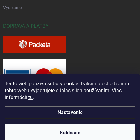
Vyšívanie
DOPRAVA A PLATBY
Tento web používa súbory cookie. Ďalším prechádzaním
tohto webu vyjadrujete súhlas s ich používaním. Viac
informácií
tu
.
Nastavenie
Copyright 2026
Greenfieldshop.sk
. Všetky práva vyhradené.
Súhlasím
Vytvoril Shoptet