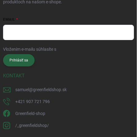
produktoch na našom e-shope.
EMAIL
Vložením e-mailu súhlasíte s
podmienkami ochrany osobných údajov
Prihlásiť sa
KONTAKT
samuel
@
greenfieldshop.sk
+421 907 721 796
Greenfield-shop
/_greenfieldshop/