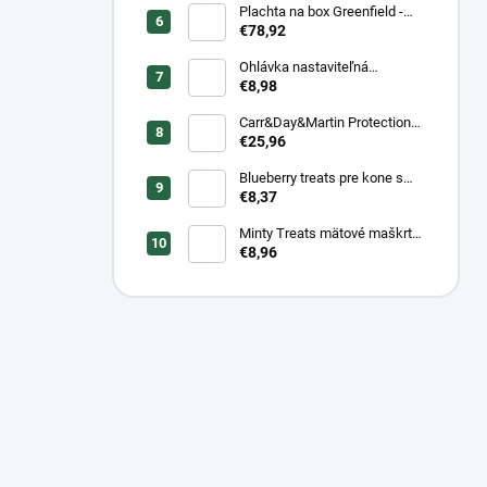
Plachta na box Greenfield -
modrá/modrá -
€78,92
biela/kráľovská modrá
Ohlávka nastaviteľná
Greenfield pre žriebätá
€8,98
Carr&Day&Martin Protection
Plus, balenie 500ml
€25,96
Blueberry treats pre kone s
čučoriedkou a banánom 1 kg
€8,37
Minty Treats mätové maškrty
1 kg
€8,96