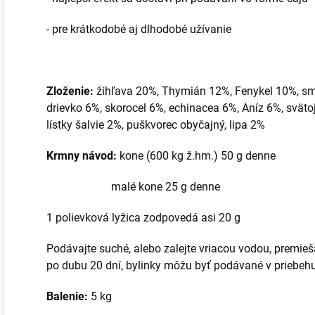
- pre krátkodobé aj dlhodobé užívanie
Zloženie:
žihľava 20%, Thymián 12%, Fenykel 10%, smre
drievko 6%, skorocel 6%, echinacea 6%, Aníz 6%, svätoj
lístky šalvie 2%, puškvorec obyčajný, lipa 2%
Krmny návod:
kone (600 kg ž.hm.) 50 g denne
malé kone 25 g denne
1 polievková lyžica zodpovedá asi 20 g
Podávajte suché, alebo zalejte vriacou vodou, premieš
po dubu 20 dní, bylinky môžu byť podávané v priebehu
Balenie:
5 kg