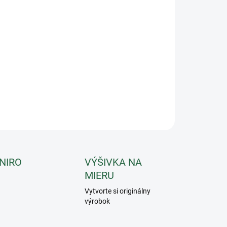
−
+
Pridať do košíka
 prírodná bylinná zmes na priedušky a dýchacie cesty, od
y Stiefel. Doplnkové krmivo pre kone Stiefel je zložené
čne z byliniek. Byliny proti kašľu. Pre voľné dýchacie cesty a
dušky.
ILNÉ INFORMÁCIE
OPÝTAŤ SA
 NIRO
VÝŠIVKA NA
MIERU
Vytvorte si originálny
výrobok