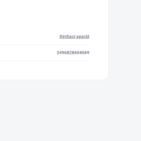
Dýchací aparát
2496828604069