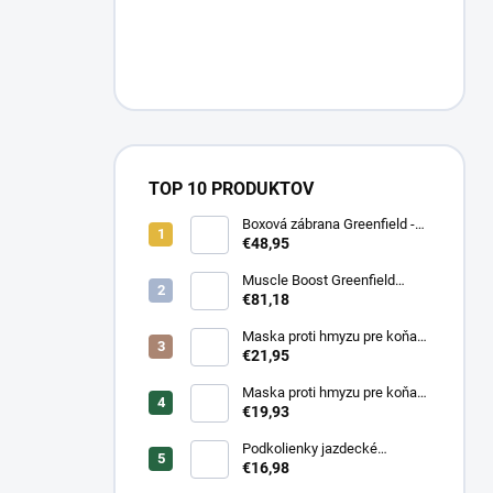
TOP 10 PRODUKTOV
Boxová zábrana Greenfield -
modrá/modrá -
€48,95
biela/kráľovská modrá
Muscle Boost Greenfield
Equine 1,5 kg – DUO PACK
€81,18
(1+1 zdarma)
Maska proti hmyzu pre koňa
strečová Waldhausen s
€21,95
ochranou nosa
Maska proti hmyzu pre koňa
strečová Waldhausen
€19,93
Podkolienky jazdecké
Makebe Pro Rider
€16,98