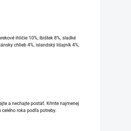
kové ihličie 10%, Ibištek 8%, sladké
ánsky chlieb 4%, islandský lišajník 4%,
ajte a nechajte postáť. Kŕmte najmenej
 celého roka podľa potreby.