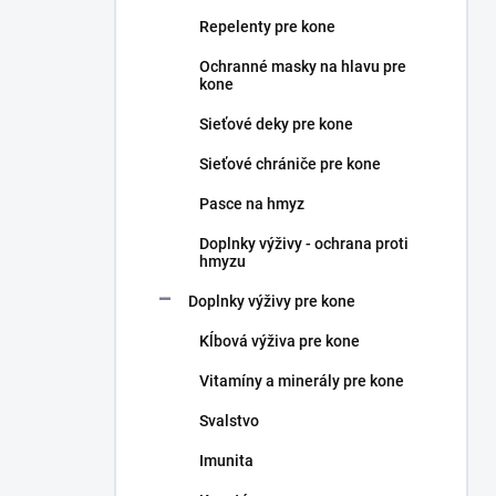
n
Repelenty pre kone
e
l
Ochranné masky na hlavu pre
kone
Sieťové deky pre kone
Sieťové chrániče pre kone
Pasce na hmyz
Doplnky výživy - ochrana proti
hmyzu
Doplnky výživy pre kone
Kĺbová výživa pre kone
Vitamíny a minerály pre kone
Svalstvo
Imunita