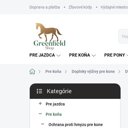
Prejsť
Doprava a platba
Zľavové kódy
Výdajné miesto
na
obsah
PRE JAZDCA
PRE KOŇA
PRE PONY
Domov
Pre koňa
Doplnky výživy pre kone
D
B
Kategórie
o
Preskočiť
č
kategórie
n
Pre jazdca
ý
Pre koňa
p
a
Ochrana proti hmyzu pre kone