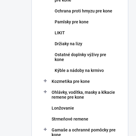
pre kone
Ochrana proti hmyzu pre kone
Pamlsky pre kone
LIKIT
Držiaky na lizy
Ostatné doplnky výživy pre
kone
Kýble a nádoby na krmivo
Kozmetika pre kone
Ohlávky, vodítka, masky a klkacie
remene pre kone
Lonžovanie
Strmeňové remene
Gamaše a ochranné pomôcky pre
kone