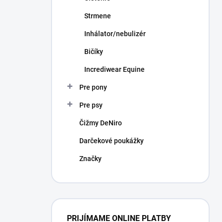
Strmene
Inhálator/nebulizér
Bičíky
Incrediwear Equine
Pre pony
Pre psy
Čižmy DeNiro
Darčekové poukážky
Značky
PRIJÍMAME ONLINE PLATBY