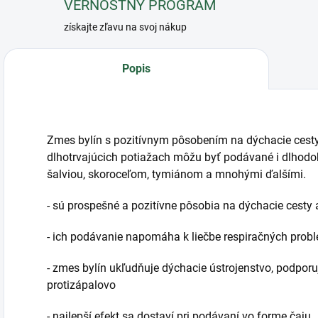
VERNOSTNÝ PROGRAM
získajte zľavu na svoj nákup
Popis
Zmes bylín s pozitívnym pôsobením na dýchacie cesty
dlhotrvajúcich potiažach môžu byť podávané i dlhodo
šalviou, skoroceľom, tymiánom a mnohými ďalšími.
- sú prospešné a pozitívne pôsobia na dýchacie cesty 
- ich podávanie napomáha k liečbe respiračných prob
- zmes bylín ukľudňuje dýchacie ústrojenstvo, podporuj
protizápalovo
- najlepší efekt sa dostaví pri podávaní vo forme čaju