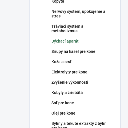
Kopytá
Nervový systém, upokojenie a
stres
Tráviaci systém a
metabolizmus
Dýchací aparát
Sirupy na kašel pre kone
Koža a srsť
Elektrolyty pre kone
Zvýšenie výkonnosti
Kobyly a žriebätá
Soľ pre kone
Olej pre kone
Byliny a tekuté extrakty z bylín