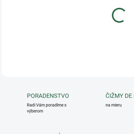
100%
firm
výlu
prie
DETA
PORADENSTVO
ČIŽMY DE
Radi Vám poradíme s
na mieru
výberom