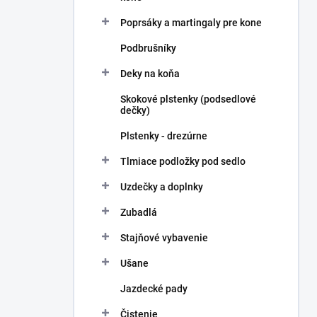
Poprsáky a martingaly pre kone
Podbrušníky
Deky na koňa
Skokové plstenky (podsedlové
dečky)
Plstenky - drezúrne
Tlmiace podložky pod sedlo
Uzdečky a doplnky
Zubadlá
Stajňové vybavenie
Ušane
Jazdecké pady
Čistenie