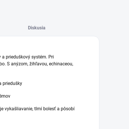
Diskusia
 a prieduškový systém. Pri
bo. S anýzom, žihľavou, echinaceou,
a priedušky
lémov
e vykašliavanie, tlmí bolesť a pôsobí